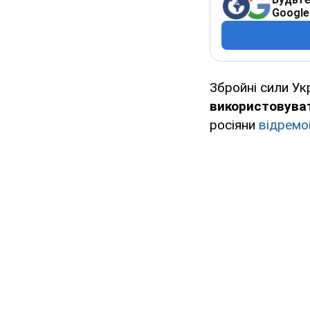
Google
Збройні сили Ук
використовуват
росіяни
відремо