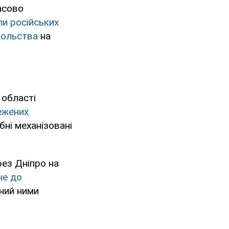
асово
и російських
вольства
на
 області
ежених
ні механізовані
рез Дніпро на
че до
ний ними