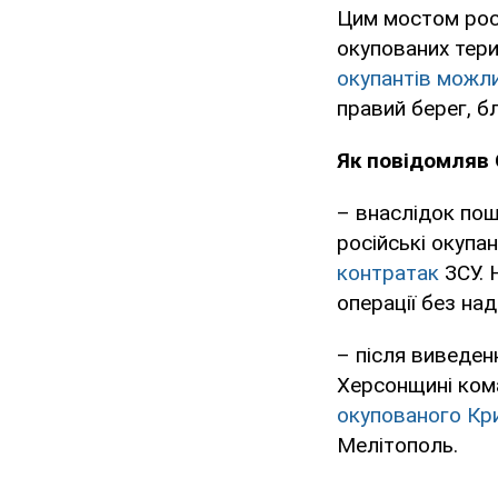
Цим мостом росі
окупованих тери
окупантів можл
правий берег, бл
Як повідомляв
– внаслідок пош
російські окупа
контратак
ЗСУ. 
операції без над
– після виведен
Херсонщині ком
окупованого Кр
Мелітополь.