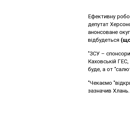
Ефективну робот
депутат Херсонс
анонсоване оку
відбудеться
(що
"ЗСУ – спонсори
Каховській ГЕС,
буде, а от "сал
"Чекаємо "відкр
зазначив Хлань.