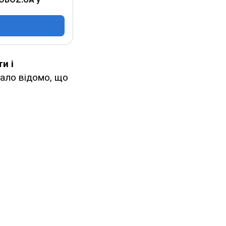
и і
ало відомо, що