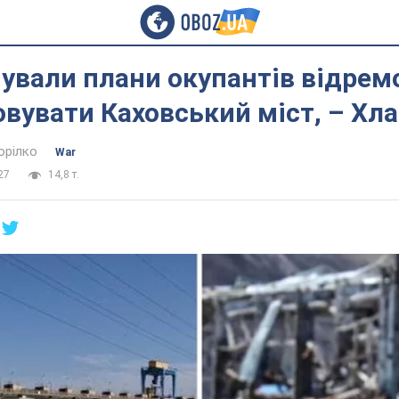
ували плани окупантів відрем
вувати Каховський міст, – Хл
орілко
War
27
14,8 т.