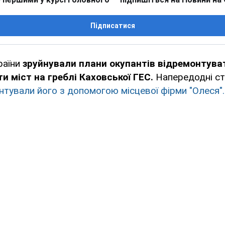
Підписатися
раїни
зруйнували плани окупантів відремонтуват
и міст на греблі Каховської ГЕС.
Напередодні ст
нтували його з допомогою місцевої фірми "Олеся".