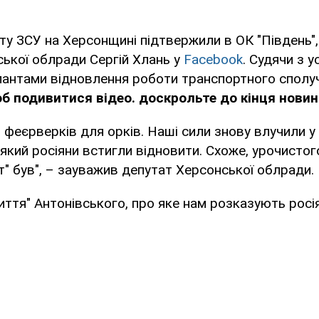
у ЗСУ на Херсонщині підтвержили в ОК "Південь"
ької облради Сергій Хлань у
Facebook
. Судячи з у
пантами відновлення роботи транспортного сполу
б подивитися відео. доскрольте до кінця новин
 феєрверків для орків. Наші сили знову влучили у 
 який росіяни встигли відновити. Схоже, урочистог
ют" був", – зауважив депутат Херсонської облради.
иття" Антонівського, про яке нам розказують росія