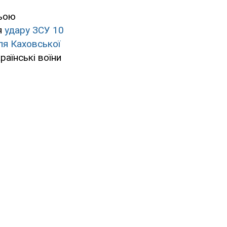
ньою
я
удару ЗСУ 10
ля Каховської
раїнські воїни