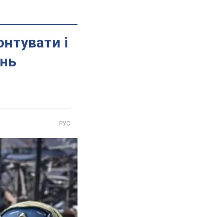
онтувати і
ань
РУС