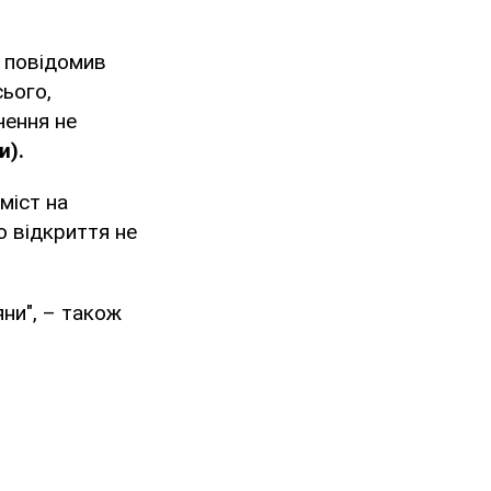
, повідомив
сього,
чення не
и).
міст на
о відкриття не
ни", – також