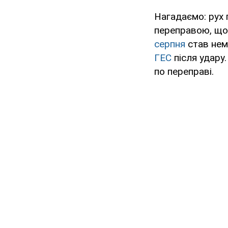
Нагадаємо: рух 
переправою, що 
серпня
став не
ГЕС
після удару.
по переправі.