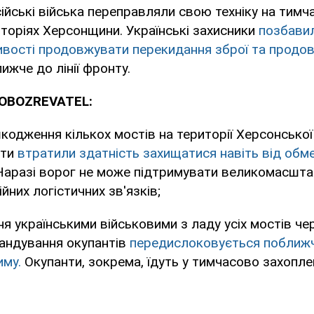
йські війська переправляли свою техніку на тимч
торіях Херсонщини. Українські захисники
позбавил
ивості продовжувати перекидання зброї та продо
ижче до лінії фронту.
 OBOZREVATEL:
кодження кількох мостів на території Херсонської
нти
втратили здатність захищатися навіть від обм
Наразі ворог не може підтримувати великомасштаб
ійних логістичних зв'язків;
ня українськими військовими з ладу усіх мостів че
андування окупантів
передислоковується поближ
иму.
Окупанти, зокрема, їдуть у тимчасово захопле