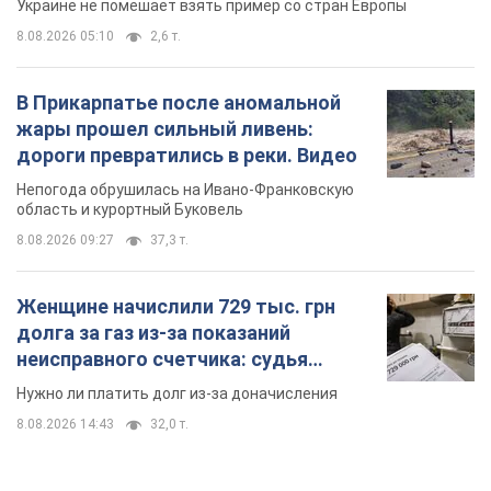
Украине не помешает взять пример со стран Европы
8.08.2026 05:10
2,6 т.
В Прикарпатье после аномальной
жары прошел сильный ливень:
дороги превратились в реки. Видео
Непогода обрушилась на Ивано-Франковскую
область и курортный Буковель
8.08.2026 09:27
37,3 т.
Женщине начислили 729 тыс. грн
долга за газ из-за показаний
неисправного счетчика: судья
вынес неожиданное решение
Нужно ли платить долг из-за доначисления
8.08.2026 14:43
32,0 т.