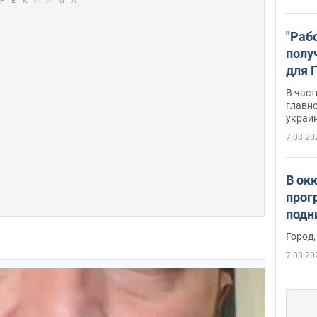
"Раб
полу
для 
докл
В част
новы
главн
украи
7.08.20
В ок
прог
подн
виде
Город,
7.08.20