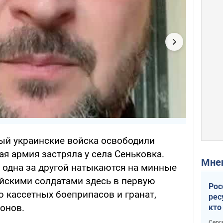
рый украинские войска освободили
ая армия застряла у села Сеньковка.
Мн
 одна за другой натыкаются на минные
сийскими солдатами здесь в первую
Рос
 кассетных боеприпасов и гранат,
рес
онов.
кто
дик
Серг