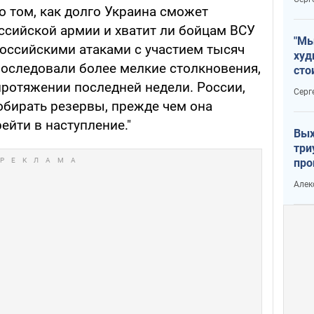
о том, как долго Украина сможет
ссийской армии и хватит ли бойцам ВСУ
"Мы
российскими атаками с участием тысяч
худ
последовали более мелкие столкновения,
сто
отч
ротяжении последней недели. России,
Серг
рак
обирать резервы, прежде чем она
ейти в наступление."
Вых
три
про
хок
Алек