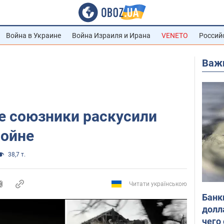
Война в Украине
Война Израиля и Ирана
VENETO
Россий
Важ
ее союзники раскусили
войне
38,7 т.
Читати українською
Банк
долл
чего