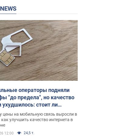
P NEWS
льные операторы подняли
фы "до предела", но качество
и ухудшилось: стоит ли
ваться на цены
у цены на мобильную связь выросли в
 как улучшить качество интернета в
оне
24,5 т.
26 12:00