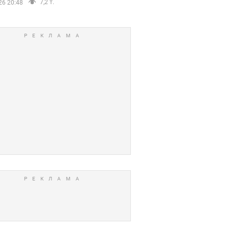
7,2 т.
26 20:48