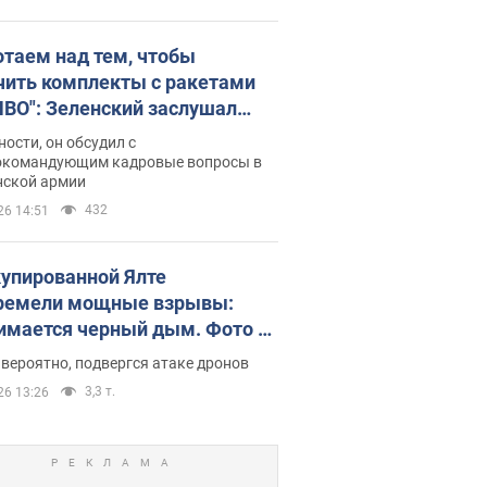
отаем над тем, чтобы
чить комплекты с ракетами
ПВО": Зеленский заслушал
ад Драпатого и объявил о
ности, он обсудил с
х мерах
окомандующим кадровые вопросы в
нской армии
432
26 14:51
купированной Ялте
ремели мощные взрывы:
имается черный дым. Фото и
о
 вероятно, подвергся атаке дронов
3,3 т.
26 13:26