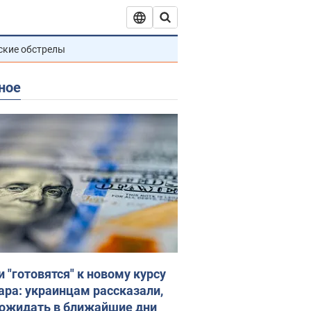
ские обстрелы
ное
и "готовятся" к новому курсу
ара: украинцам рассказали,
 ожидать в ближайшие дни