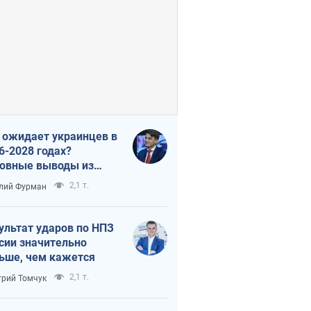
 ожидает украинцев в
6-2028 годах?
овные выводы из
ых прогнозов от НБУ
2,1 т.
лий Фурман
ультат ударов по НПЗ
сии значительно
ьше, чем кажется
2,1 т.
рий Томчук