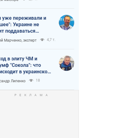
 уже переживали и
шее": Украине не
ит поддаваться
аянию из-за
4,7 т.
ей Марченко, эксперт
етного террора
од в элиту ЧМ и
умф "Сокола": что
исходит в украинском
кее
18
сандр Липенко