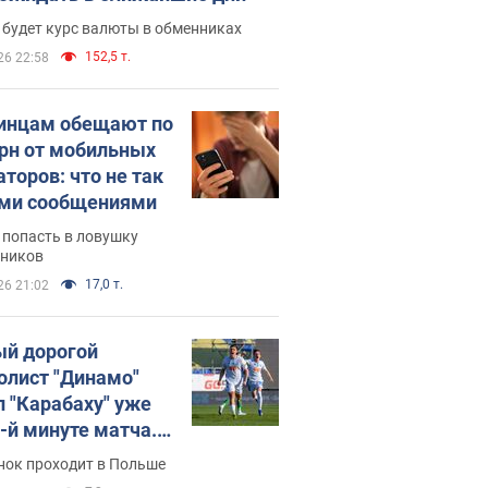
 будет курс валюты в обменниках
152,5 т.
26 22:58
инцам обещают по
грн от мобильных
аторов: что не так
ими сообщениями
 попасть в ловушку
ников
17,0 т.
26 21:02
й дорогой
олист "Динамо"
л "Карабаху" уже
0-й минуте матча.
о
нок проходит в Польше