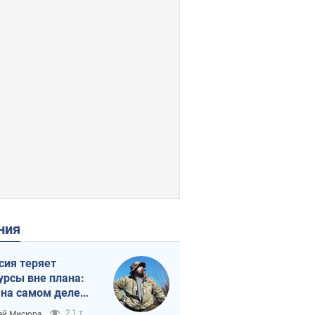
ения
сия теряет
урсы вне плана:
 на самом деле
тует темп войны
2,1 т.
ей Мисюра