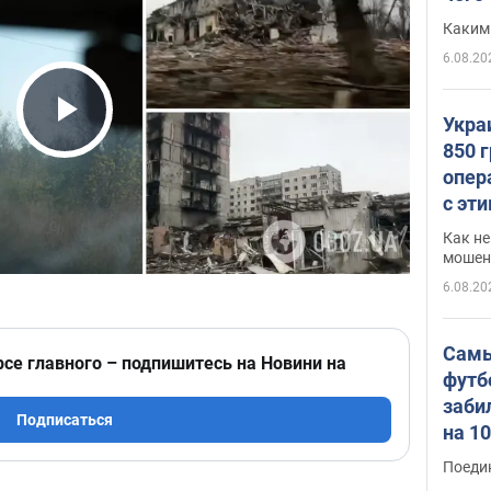
Каким
6.08.20
Укра
Play Video
850 
опер
с эт
Как не
мошен
6.08.20
Самы
рсе главного – подпишитесь на Новини на
футб
заби
Подписаться
на 1
Виде
Поеди