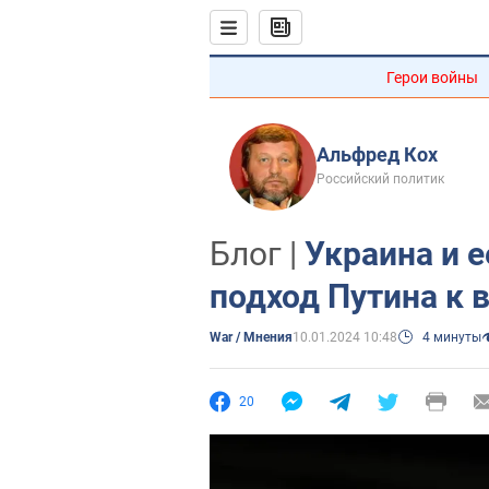
Герои войны
Альфред Кох
Российский политик
Блог |
Украина и 
подход Путина к 
War / Мнения
10.01.2024 10:48
4 минуты
20