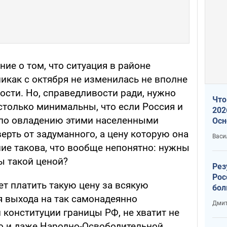
ние о том, что ситуация в районе
икак с октября не изменилась не вполне
ости. Но, справедливости ради, нужно
Что
столько минимальны, что если Россия и
202
 по овладению этими населенными
Осн
нов
верть от задуманного, а цену которую она
Васи
ие такова, что вообще непонятно: нужны
ты такой ценой?
Рез
Рос
ет платить такую цену за всякую
бол
я выхода на так самонадеянно
Дмит
конституции границы РФ, не хватит не
но и даже Народно-Освободительной