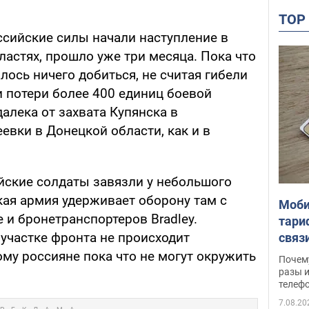
TO
оссийские силы начали наступление в
астях, прошло уже три месяца. Пока что
ось ничего добиться, не считая гибели
и потери более 400 единиц боевой
далека от захвата Купянска в
евки в Донецкой области, как и в
ийские солдаты завязли у небольшого
кая армия удерживает оборону там с
Моби
и бронетранспортеров Bradley.
тари
участке фронта не происходит
связ
жало
му россияне пока что не могут окружить
Почем
разы и
телеф
7.08.20