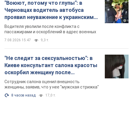
"Воюют, потому что глупы": в
Черновцах водитель автобуса
проявил неуважение к украинским
военным и поплатился за это.
Водителя уволили после конфликта с
Видео
пассажирами и оскорблений в адрес военных
7.08.2026 15:47
9,3 т.
"Не следит за сексуальностью": в
Киеве консультант салона красоты
оскорбил женщину после
химиотерапии, разгорелся скандал.
Сотрудник салона оценил внешность
Фото
женщины, заявив, что у нее "мужская стрижка"
8 часов назад
17,0 т.