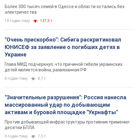
противника. Видео
Более 300 тысяч семей в Одессе и области остались без
электричества
10 годин тому
137,5 т.
"Очень прискорбно": Сибига раскритиковал
ЮНИСЕФ за заявление о погибших детях в
Украине
Глава МИД подчеркнул, что причиной гибели украинских
детей является война, развязанная РФ
8 годин тому
8,7 т.
"Значительные разрушения": Россия нанесла
массированный удар по добывающим
активам и буровой площадке "Укрнафты"
Против добывающей инфраструктуры противник применил
десятки БПЛА
9 годин тому
7,3 т.