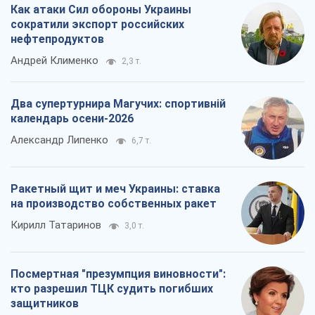
Как атаки Сил обороны Украины
сократили экспорт российских
нефтепродуктов
Андрей Клименко
2,3 т.
Два супертурнира Магучих: спортивній
календарь осени-2026
Александр Липенко
6,7 т.
Ракетный щит и меч Украины: ставка
на производство собственных ракет
Кирилл Татаринов
3,0 т.
Посмертная "презумпция виновности":
кто разрешил ТЦК судить погибших
защитников