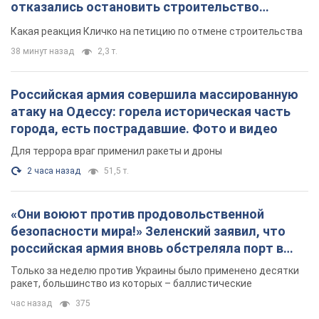
отказались остановить строительство
небоскреба "московского верующего"
Какая реакция Кличко на петицию по отмене строительства
38 минут назад
2,3 т.
Российская армия совершила массированную
атаку на Одессу: горела историческая часть
города, есть пострадавшие. Фото и видео
Для террора враг применил ракеты и дроны
2 часа назад
51,5 т.
«Они воюют против продовольственной
безопасности мира!» Зеленский заявил, что
российская армия вновь обстреляла порт в
Одессе
Только за неделю против Украины было применено десятки
ракет, большинство из которых – баллистические
час назад
375