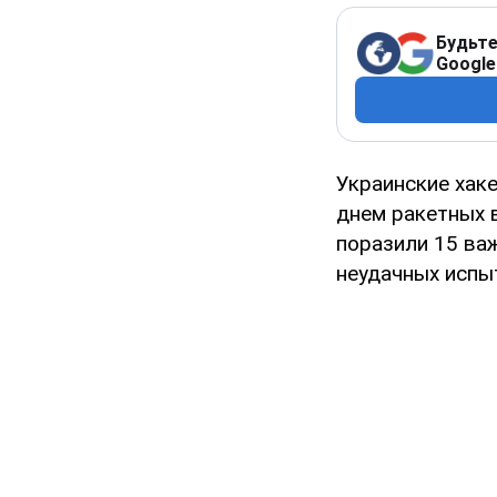
Будьте
Google
Украинские хак
днем ракетных 
поразили 15 ва
неудачных испыт