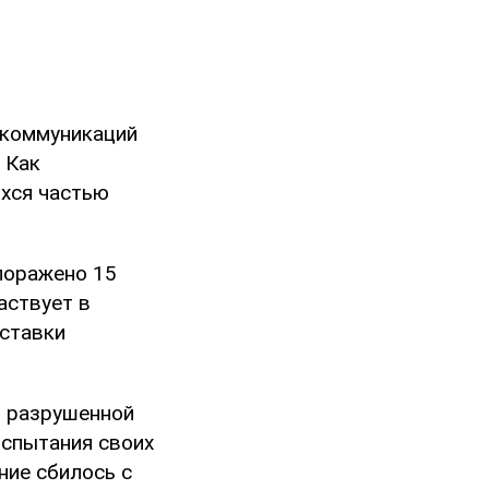
 коммуникаций
 Как
хся частью
 поражено 15
аствует в
оставки
м разрушенной
испытания своих
ние сбилось с