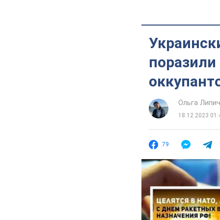
Украински
поразили
оккупант
Ольга Липи
18.12.2023 01:
79