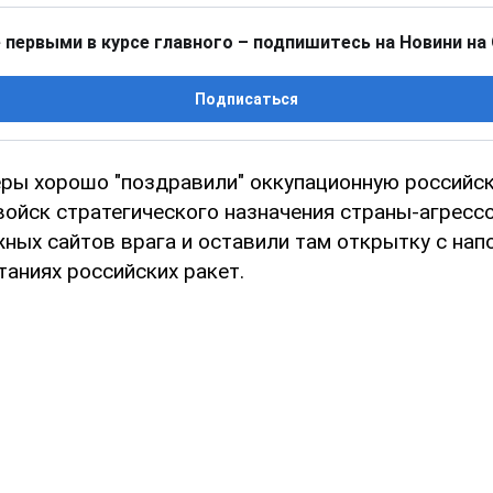
 первыми в курсе главного – подпишитесь на Новини на
Подписаться
еры хорошо "поздравили" оккупационную российс
войск стратегического назначения страны-агрессо
жных сайтов врага и оставили там открытку с нап
аниях российских ракет.