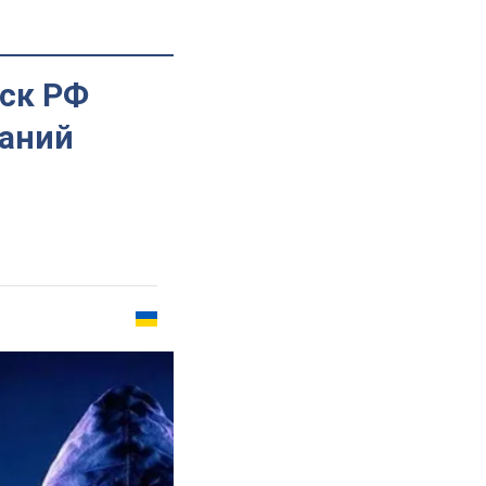
йск РФ
паний