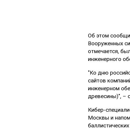
Об этом сообщ
Вооруженных си
отмечается, бы
инженерного об
"Ко дню россий
сайтов компаний
инженерном обе
древесины)", – 
Кибер-специали
Москвы и напоми
баллистических 