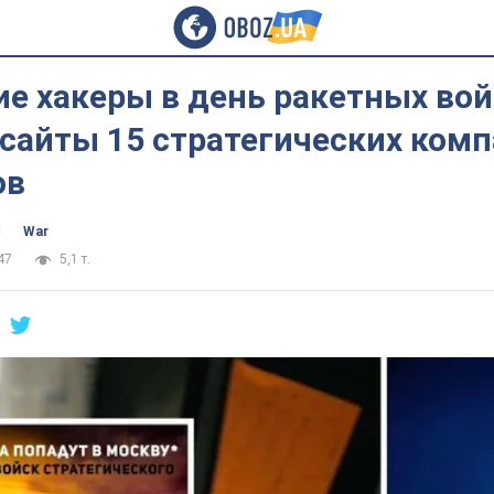
е хакеры в день ракетных во
 сайты 15 стратегических ком
ов
ч
War
47
5,1 т.