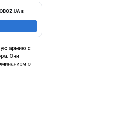
 OBOZ.UA в
кую армию с
ра. Они
оминанием о