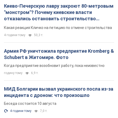
Киево-Печерскую лавру закроют 80-метровым
"монстром"? Почему киевские власти
отказались остановить строительство
небоскреба "московского верующего"
Какая реакция Кличко на петицию по отмене строительства
4 години тому
50,3 т.
Армия РФ уничтожила предприятие Kromberg &
Schubert в Житомире. Фото
Когда предприятие возобновит работу, пока неизвестно
годину тому
6,9 т.
МИД Болгарии вызвал украинского посла из-за
инцидента с дроном: что произошло
Беседа состоится 10 августа
4 години тому
7,0 т.