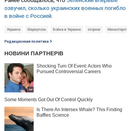
Ранее сообщалось, что
Зеленский впервые
озвучил, сколько украинских военных погибло
в войне с Россией.
Украина
Мариуполь
Война в Украине
stopwar
Министерство
Редакционная политика