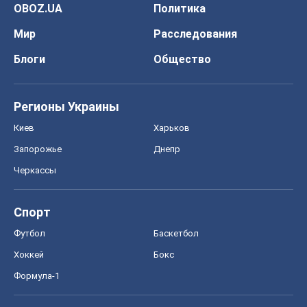
Запорожье
Днепр
Черкассы
Спорт
Футбол
Баскетбол
Хоккей
Бокс
Формула-1
Моя школа
ГДЗ
Учебники
Онлайн уроки
ДПА
ЗНО
НМТ
СНГ решебники