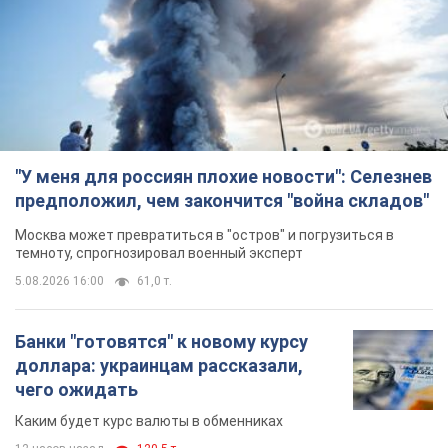
предположил, чем закончится "война складов"
Москва может превратиться в "остров" и погрузиться в
темноту, спрогнозировал военный эксперт
5.08.2026 16:00
61,0 т.
Банки "готовятся" к новому курсу
доллара: украинцам рассказали,
чего ожидать
Каким будет курс валюты в обменниках
12 часов назад
120,5 т.
"Джипинг разрушает экосистемы,
которые формировались сотни
лет": в Greenpeace забили тревогу
В высокогорье расположены альпийские и
субальпийские луга – редкие природные
комплексы, которые формировались на протяжении сотен
лет