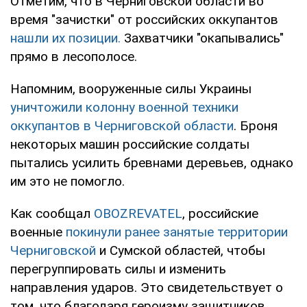
Отметим, что в Черниговской области во
время "зачистки" от российских оккупантов
нашли их позиции.
Захватчики "окапывались"
прямо в лесополосе.
Напомним, вооруженные силы Украины
уничтожили колонну военной техники
оккупантов в Черниговской области
. Броня
некоторых машин российские солдаты
пытались усилить бревнами деревьев, однако
им это не помогло.
Как сообщал
OBOZREVATEL
, российские
военные
покинули ранее занятые территории
Черниговской
и Сумской областей, чтобы
перегруппировать силы и изменить
направления ударов. Это свидетельствует о
том, что благодаря героизму защитников