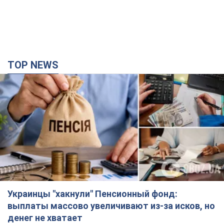
Украинцы "хакнули" Пенсионный фонд:
выплаты массово увеличивают из-за исков, но
денег не хватает
Как пересчитывают пенсии
4 часа назад
86,6 т.
ВАКС избрал меру пресечения экс-послу
Украины в США Стефанишиной: что известно о
деле
Суд не полностью удовлетворил ходатайство прокуратуры