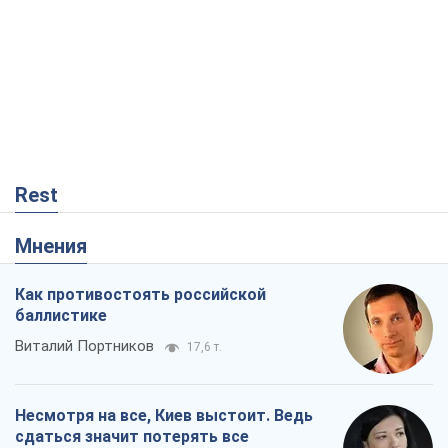
Мнения
Как противостоять российской
баллистике
Виталий Портников
17,6 т.
Несмотря на все, Киев выстоит. Ведь
сдаться значит потерять все
Ольга Айвазовская
11,5 т.
В США родители через суд обвиняют
TikTok в смерти своих детей, или Атака
КНР на молодежь
Александр Кирш
222