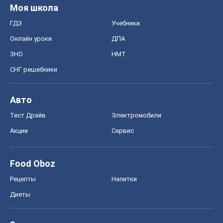
Авто
Тест Драйв
Электромобили
Акции
Сервис
Food Oboz
Рецепты
Напитки
Диеты
Экономика
Рынки и компании
Mакроэкономика
MedOboz
Новости медицины
MAMACLUB
Шоу