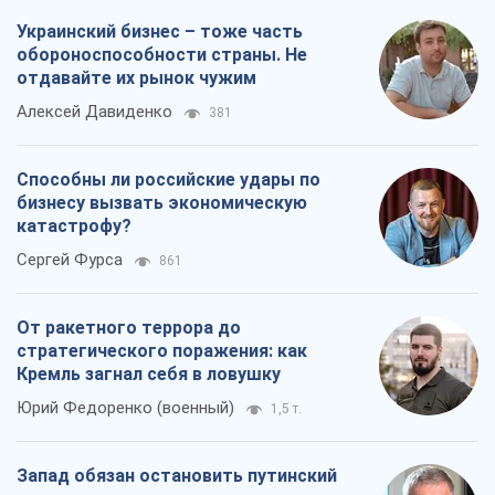
катастрофу?
Сергей Фурса
861
От ракетного террора до
стратегического поражения: как
Кремль загнал себя в ловушку
Юрий Федоренко (военный)
1,5 т.
Запад обязан остановить путинский
геноцид украинцев
Леонид Невзлин
5,5 т.
Все мнения