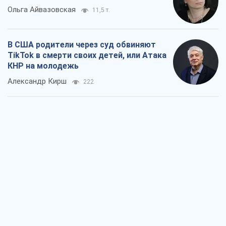
Украинский бизнес – тоже часть
обороноспособности страны. Не
отдавайте их рынок чужим
Алексей Давиденко
381
Способны ли российские удары по
бизнесу вызвать экономическую