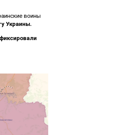
краинские воины
гу Украины.
фиксировали