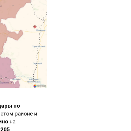
дары по
 этом районе и
ино
на
 205