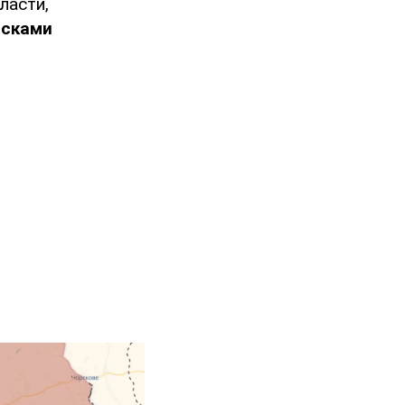
ласти,
йсками