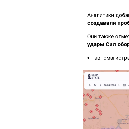
Аналитики добав
создавали проб
Они также отмет
удары Сил обо
автомагистр