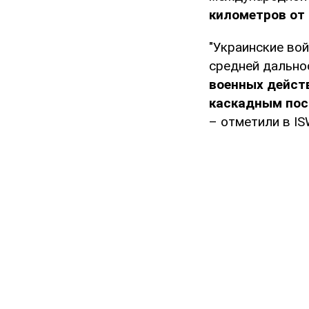
километров от 
"Украинские во
средней дальн
военных дейст
каскадным пос
– отметили в IS