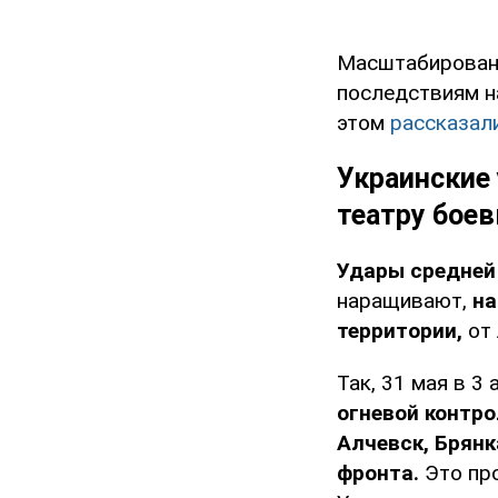
Масштабировани
последствиям н
этом
рассказал
Украинские
театру бое
Удары средней
наращивают,
на
территории,
от 
Так, 31 мая в 
огневой контр
Алчевск, Брянк
фронта.
Это про