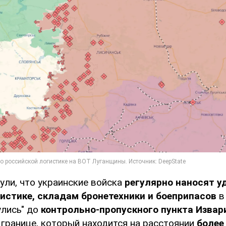
ули, что украинские войска
регулярно наносят у
истике, складам бронетехники и боеприпасов
в
улись" до
контрольно-пропускного пункта Извар
границе, который находится на расстоянии
более