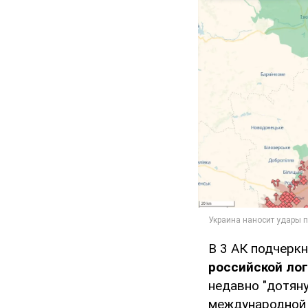
В 3 АК подчеркн
российской лог
недавно "дотян
международной 