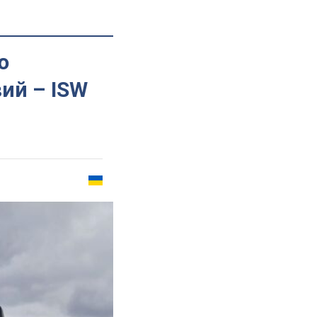
ю
ий – ISW