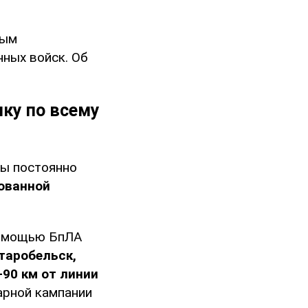
ным
ных войск. Об
ку по всему
ны постоянно
ованной
 помощью БпЛА
таробельск,
-90 км от линии
арной кампании