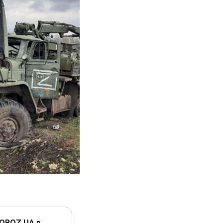
 OBOZ.UA в