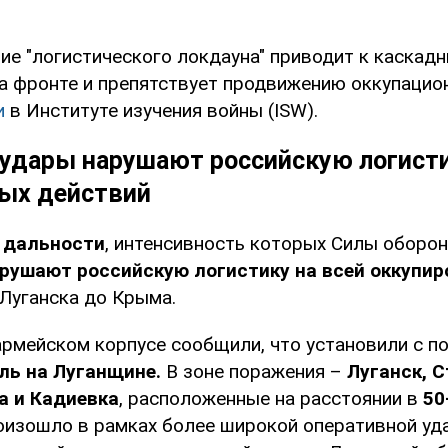
е "логистического локдауна" приводит к каскад
а фронте и препятствует продвижению оккупацион
и
в Институте изучения войны (ISW).
 удары нарушают российскую логисти
вых действий
 дальности
, интенсивность которых Силы оборо
рушают российскую логистику на всей оккупир
Луганска до Крыма.
3 армейском корпусе сообщили, что установили с
оль на Луганщине.
В зоне поражения –
Луганск, С
а и Кадиевка
, расположенные на расстоянии в
50
изошло в рамках более широкой оперативной уд