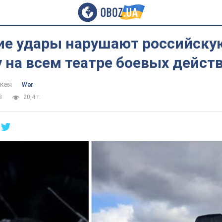
ие удары нарушают российску
 на всем театре боевых действ
цкая
War
3
20,4 т.