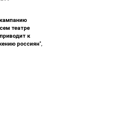
 кампанию
сем театре
приводит к
жению россиян
",