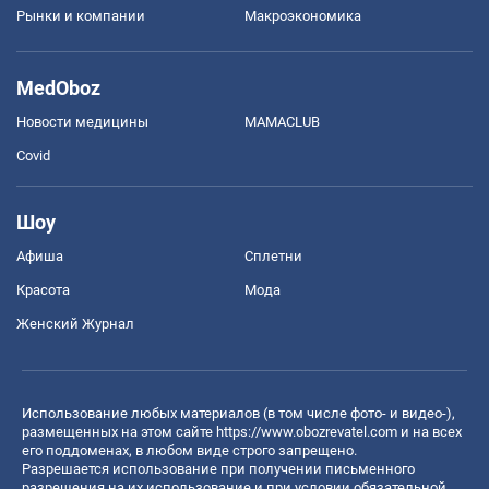
Рынки и компании
Mакроэкономика
MedOboz
Новости медицины
MAMACLUB
Covid
Шоу
Афиша
Сплетни
Красота
Мода
Женский Журнал
Использование любых материалов (в том числе фото- и видео-),
размещенных на этом сайте
https://www.obozrevatel.com
и на всех
его поддоменах, в любом виде строго запрещено.
Разрешается использование при получении письменного
разрешения на их использование и при условии обязательной