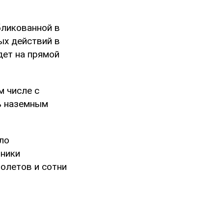
бликованной в
ых действий в
дет на прямой
м числе с
ь наземным
ло
тники
толетов и сотни