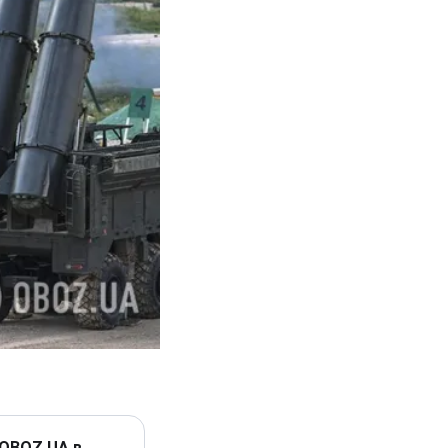
 OBOZ.UA в