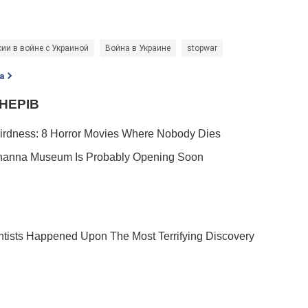
сии в войне с Украиной
Война в Украине
stopwar
а