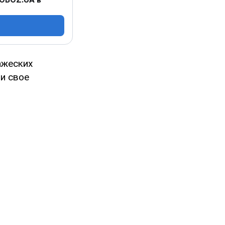
ажеских
и свое