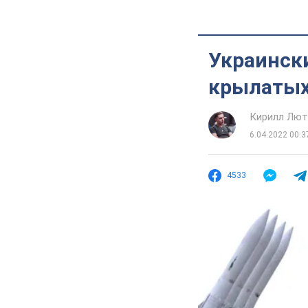
Украински
крылатых
Кирилл Лю
6.04.2022 00:3
4533