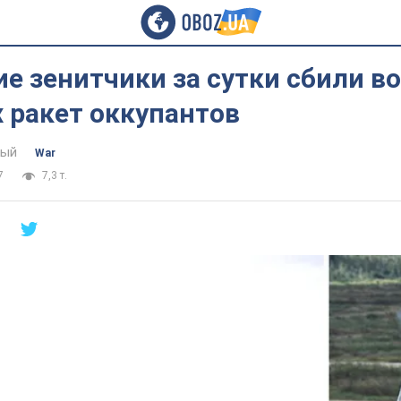
е зенитчики за сутки сбили в
 ракет оккупантов
тый
War
7
7,3 т.