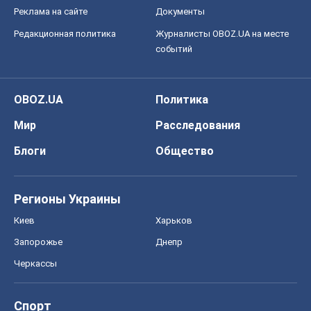
Блоги
Общество
Регионы Украины
Киев
Харьков
Запорожье
Днепр
Черкассы
Спорт
Футбол
Баскетбол
Хоккей
Бокс
Формула-1
Моя школа
ГДЗ
Учебники