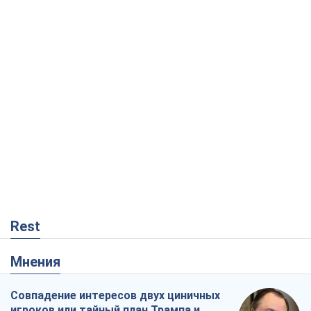
Rest
Мнения
Совпадение интересов двух циничных
игроков или тайный план Трампа и
Путина?
Виктор Швец
10,0 т.
Минск готовится к функционированию
в условиях масштабного военного
кризиса
Александр Левченко
15,4 т.