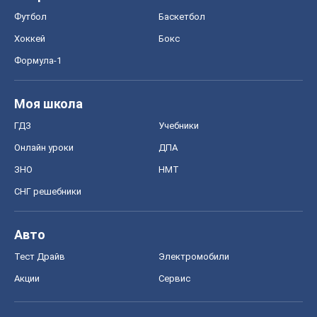
Онлайн уроки
ДПА
ЗНО
НМТ
СНГ решебники
Авто
Тест Драйв
Электромобили
Акции
Сервис
Food Oboz
Рецепты
Напитки
Диеты
Экономика
Рынки и компании
Mакроэкономика