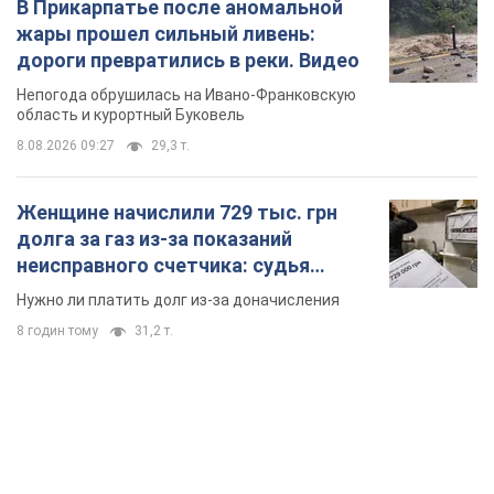
долга за газ из-за показаний
неисправного счетчика: судья
вынес неожиданное решение
Нужно ли платить долг из-за доначисления
8 годин тому
31,2 т.