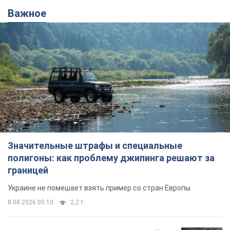
Значительные штрафы и специальные
полигоны: как проблему джипинга решают за
границей
Украине не помешает взять пример со стран Европы
8.08.2026 05:10
2,2 т.
В Прикарпатье после аномальной
жары прошел сильный ливень:
дороги превратились в реки. Видео
Непогода обрушилась на Ивано-Франковскую
область и курортный Буковель
8.08.2026 09:27
29,3 т.
Женщине начислили 729 тыс. грн