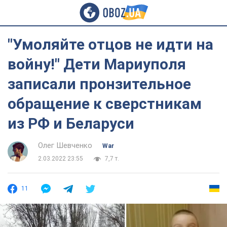
"Умоляйте отцов не идти на
войну!" Дети Мариуполя
записали пронзительное
обращение к сверстникам
из РФ и Беларуси
Олег Шевченко
War
2.03.2022 23:55
7,7 т.
11