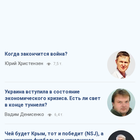
Юрий Христензен
7,5 т.
Украина вступила в состояние
экономического кризиса. Есть ли свет
в конце туннеля?
Вадим Денисенко
6,4 т.
Чей будет Крым, тот и победит (NSJ), а
украинских футбольных чиновников
могут назвать убийцами
Александр Кирш
6,2 т.
Запад проспал угрозу: Россия может
проверить НАТО войной
Леонид Невзлин
7,9 т.