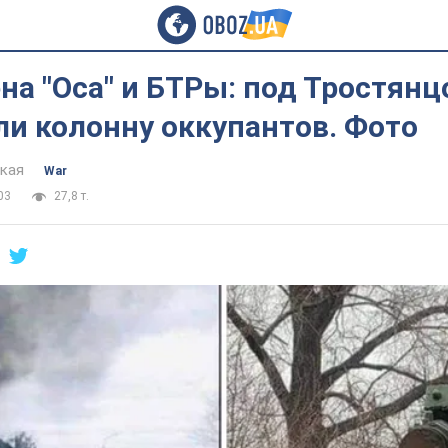
а "Оса" и БТРы: под Тростян
и колонну оккупантов. Фото
цкая
War
03
27,8 т.