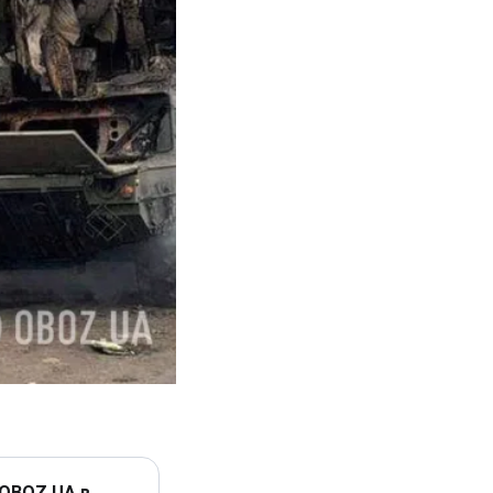
 OBOZ.UA в