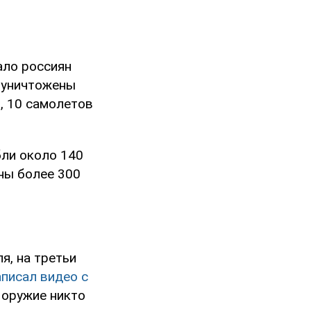
ало россиян
е уничтожены
, 10 самолетов
ли около 140
ены более 300
я, на третьи
аписал видео с
о оружие никто