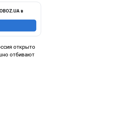
 OBOZ.UA в
Россия открыто
ешно отбивают