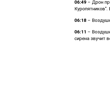
06:49
– Дрон п
Куропятников". 
06:18
– Воздушн
06:11
– Воздушн
сирена звучит в