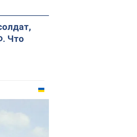
солдат,
. Что