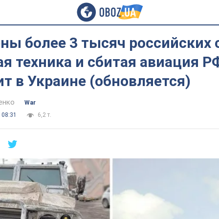
ны более 3 тысяч российских 
 техника и сбитая авиация РФ
т в Украине (обновляется)
енко
War
 08:31
6,2 т.