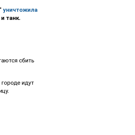
я"
уничтожила
и танк.
таются сбить
в городе идут
ицу.