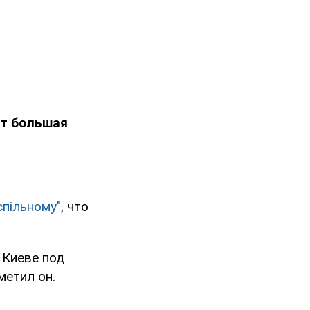
ет большая
спільному"
, что
 Киеве под
метил он.