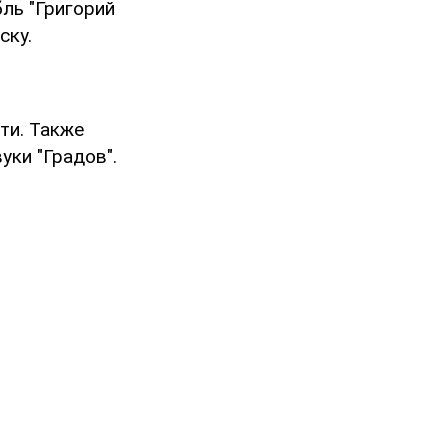
ль "Григорий
ску.
ти. Также
уки "Градов".