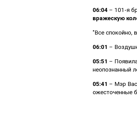
06:04
– 101-я б
вражескую коло
"Все спокойно, 
06:01
– Воздушн
05:51
– Появила
неопознанный л
05:41
– Мэр Ва
ожесточенные б