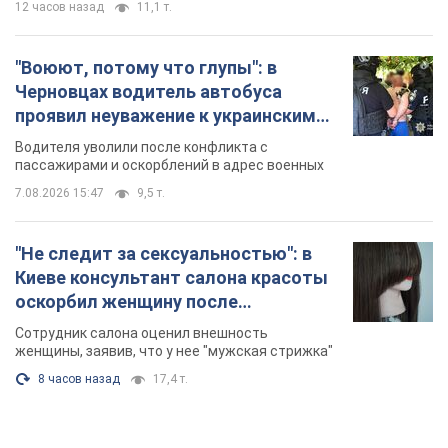
"Не следит за сексуальностью": в
Киеве консультант салона красоты
оскорбил женщину после
химиотерапии, разгорелся скандал.
Сотрудник салона оценил внешность
Фото
женщины, заявив, что у нее "мужская стрижка"
8 часов назад
17,4 т.