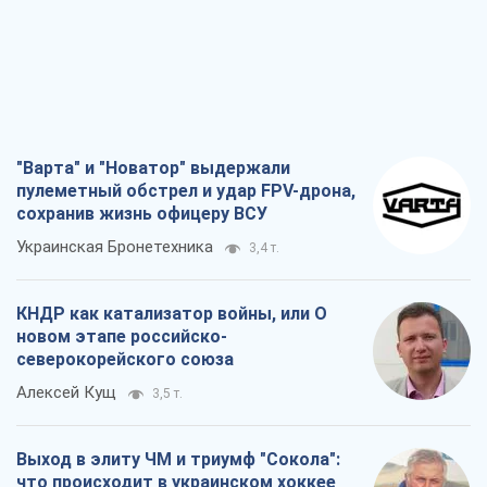
Украинская Бронетехника
3,4 т.
КНДР как катализатор войны, или О
новом этапе российско-
северокорейского союза
Алексей Кущ
3,5 т.
Выход в элиту ЧМ и триумф "Сокола":
что происходит в украинском хоккее
Александр Липенко
1,3 т.
Что ожидает украинцев в 2026-2028
годах? Основные выводы из новых
прогнозов от НБУ
Василий Фурман
25,0 т.