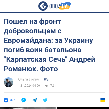
Пошел на фронт
добровольцем с
Евромайдана: за Украину
погиб воин батальона
"Карпатская Сечь" Андрей
Романюк. Фото
Ольга Липич
War
1.11.2024 04:00
7,6 т.
336