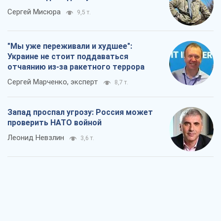
Запад проспал угрозу: Россия может
проверить НАТО войной
Леонид Невзлин
3,6 т.
"Варта" и "Новатор" выдержали
пулеметный обстрел и удар FPV-дрона,
сохранив жизнь офицеру ВСУ