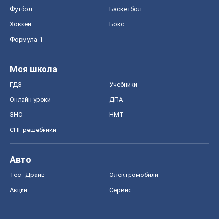
Онлайн уроки
ДПА
ЗНО
НМТ
СНГ решебники
Авто
Тест Драйв
Электромобили
Акции
Сервис
Food Oboz
Рецепты
Напитки
Диеты
Экономика
Рынки и компании
Mакроэкономика