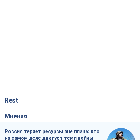
Rest
Мнения
Россия теряет ресурсы вне плана: кто
на самом деле диктует темп войны
Сергей Мисюра
9,5 т.
"Мы уже переживали и худшее":
Украине не стоит поддаваться
отчаянию из-за ракетного террора
Сергей Марченко, эксперт
8,7 т.