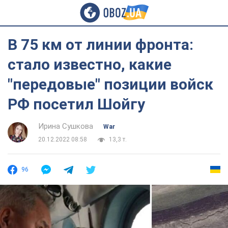
В 75 км от линии фронта:
стало известно, какие
"передовые" позиции войск
РФ посетил Шойгу
Ирина Сушкова
War
20.12.2022 08:58
13,3 т.
96