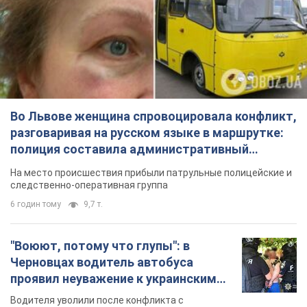
Во Львове женщина спровоцировала конфликт,
разговаривая на русском языке в маршрутке:
полиция составила административный
протокол. Видео
На место происшествия прибыли патрульные полицейские и
следственно-оперативная группа
6 годин тому
9,7 т.
"Воюют, потому что глупы": в
Черновцах водитель автобуса
проявил неуважение к украинским
военным и поплатился за это.
Водителя уволили после конфликта с