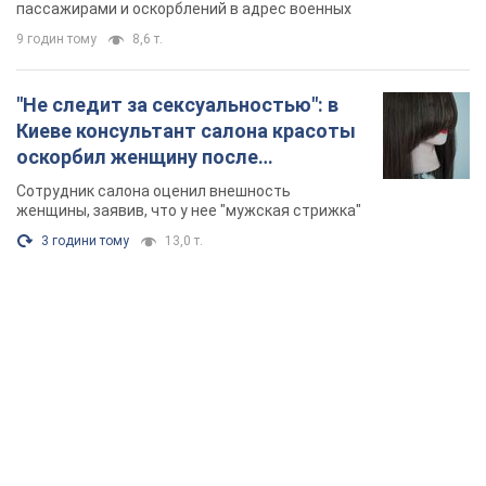
Видео
пассажирами и оскорблений в адрес военных
9 годин тому
8,6 т.
"Не следит за сексуальностью": в
Киеве консультант салона красоты
оскорбил женщину после
химиотерапии, разгорелся скандал.
Сотрудник салона оценил внешность
Фото
женщины, заявив, что у нее "мужская стрижка"
3 години тому
13,0 т.