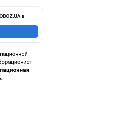
 OBOZ.UA в
упационной
борационист
упационная
.