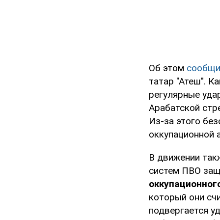
Об этом
сообщи
татар "Атеш". К
регулярные удар
Арабатской стре
Из-за этого бе
оккупационной 
В движении так
систем ПВО за
оккупационного
который они сч
подвергается у