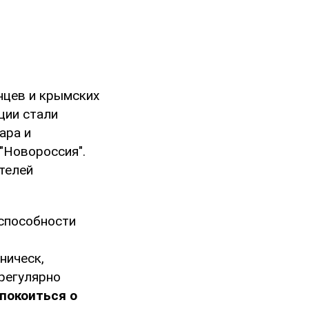
нцев и крымских
ции стали
ара и
"Новороссия".
телей
еспособности
ническ,
 регулярно
спокоиться о