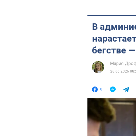
В админи
нарастает
бегстве —
Мария Дро
26.06.2026 08:
0