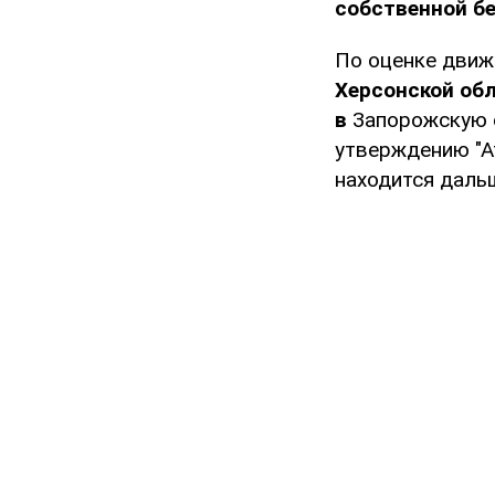
собственной б
По оценке движ
Херсонской об
в
Запорожскую 
утверждению "А
находится даль