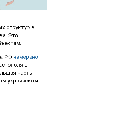
х структур в
ва. Это
бъектам.
та РФ
намерено
астополя в
ольшая часть
ном украинском