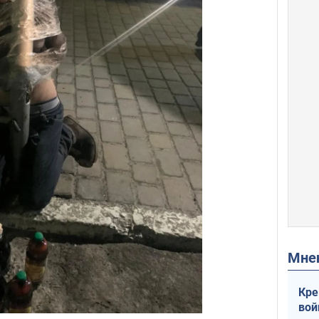
Мн
Кре
вой