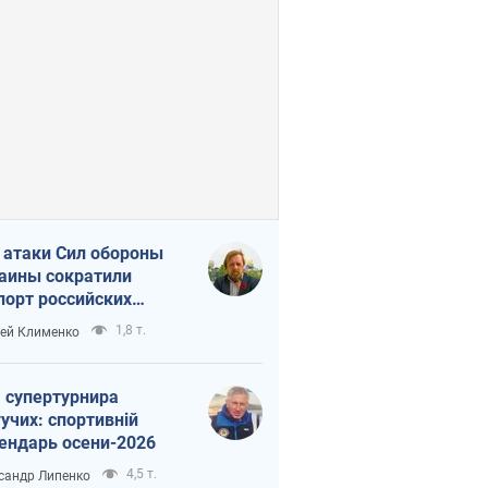
 атаки Сил обороны
аины сократили
порт российских
тепродуктов
1,8 т.
ей Клименко
 супертурнира
учих: спортивній
ендарь осени-2026
4,5 т.
сандр Липенко