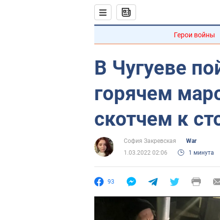
Герои войны
В Чугуеве по
горячем мар
скотчем к ст
София Закревская
War
1.03.2022 02:06
1 минута
93