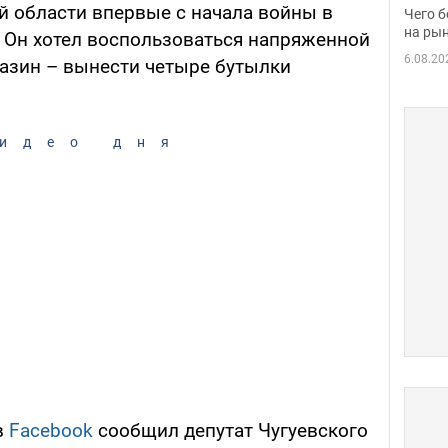
вака
й области впервые с начала войны в
Чего б
на рын
 Он хотел воспользоваться напряженной
6.08.20
газин – вынести четыре бутылки
идео дня
в
Facebook
сообщил депутат Чугуевского