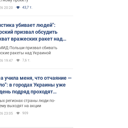
43,7 т.
26 20:20
истика убивает людей":
рский призвал обсудить
хват вражеских ракет над
иной
 МИД Польши призвал сбивать
йские ракеты над Украиной
7,6 т.
26 19:47
а учила меня, что отчаяние —
зло": в городах Украины уже
 день подряд проходят
овые митинги за
ых регионах страны люди по-
ращение Федорова. Фото и
ему выходят на акции
о
909
26 23:05