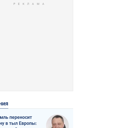
ения
мль переносит
ну в тыл Европы: