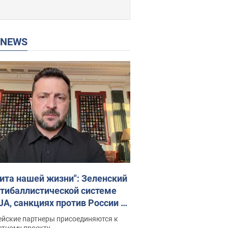
P NEWS
ита нашей жизни": Зеленский
нтибаллистической системе
JA, санкциях против России и
ержке аграриев. Видео
ейские партнеры присоединяются к
стному проекту