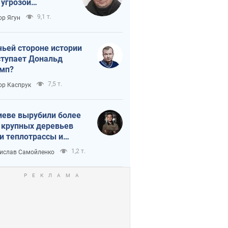
 угрозой
тическая
9,1 т.
ор Ягун
истика
чьей стороне истории
тупает Дональд
мп?
7,5 т.
ор Каспрук
иеве вырубили более
 крупных деревьев
и теплотрассы и
реки Генплану
1,2 т.
ислав Самойленко