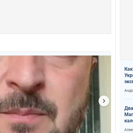
Как
Укр
экс
неф
Андр
Два
Маг
кал
Алек