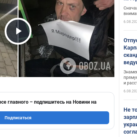
"агр
Сначал
внима
6.08.20
Play Video
Отпу
Карп
скан
вед
несп
Знаме
захе
пряму
и расс
6.08.20
рсе главного – подпишитесь на Новини на
Не т
зарп
Подписаться
укра
согл