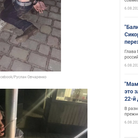
6.08.20
"Бал
Сико
пере
Укра
Глава
росси
6.08.20
"Мам
это 
22-й
масс
В разн
возв
прежн
виде
6.08.20