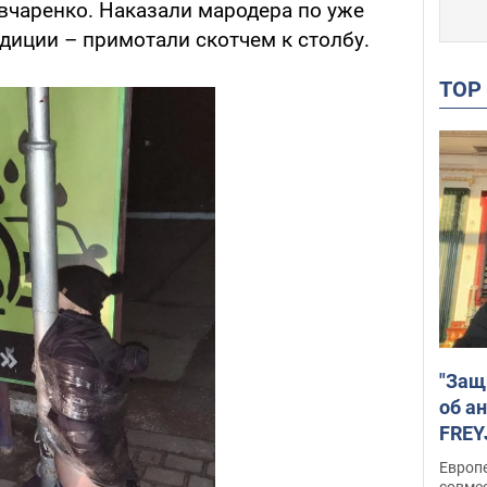
Овчаренко. Наказали мародера по уже
диции – примотали скотчем к столбу.
TO
"Защ
об а
FREY
подд
Европ
совме