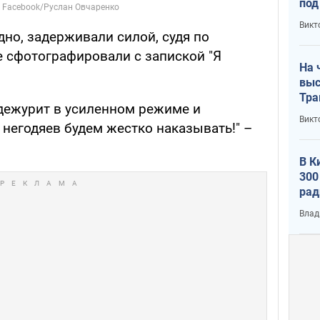
под
кри
Викт
лог
дно, задерживали силой, судя по
е сфотографировали с запиской "Я
На 
выс
Тра
 дежурит в усиленном режиме и
Викт
 негодяев будем жестко наказывать!" –
В К
300
рад
воп
Влад