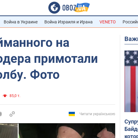
Война в Украине
Война Израиля и Ирана
VENETO
Россий
Важ
йманного на
одера примотали
олбу. Фото
85,0 т.
Читати українською
Супр
Байд
кото