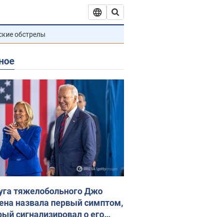
ские обстрелы
ное
уга тяжелобольного Джо
ена назвала первый симптом,
рый сигнализировал о его