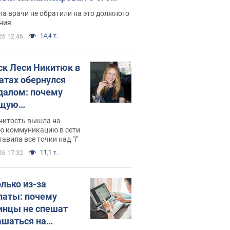
ессивном" раке
а врачи не обратили на это должного
ния
14,4 т.
26 12:46
ск Леси Никитюк в
атах обернулся
далом: почему
ущую
раведливо
нитость вышла на
йтили
ю коммуникацию в сети
тавила все точки над "i"
11,1 т.
26 17:32
олько из-за
латы: почему
инцы не спешат
ашаться на