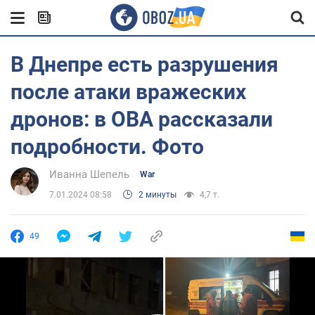
В Днепре есть разрушения
после атаки вражеских
дронов: в ОВА рассказали
подробности. Фото
Иванна Шепель
War
7.01.2024 08:58
2 минуты
4,7 т.
49