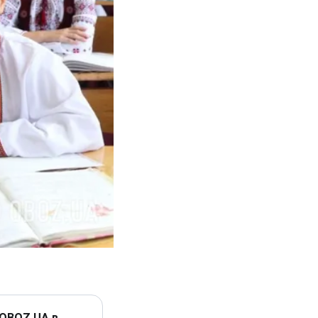
 OBOZ.UA в