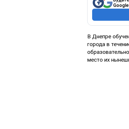
Google
В Днепре обучен
города в течени
образовательног
место их нынеш