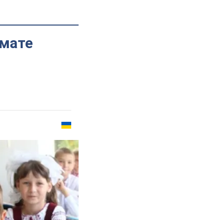
рмате