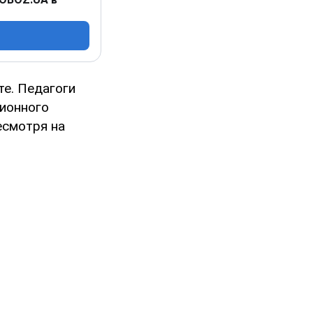
те. Педагоги
ционного
есмотря на