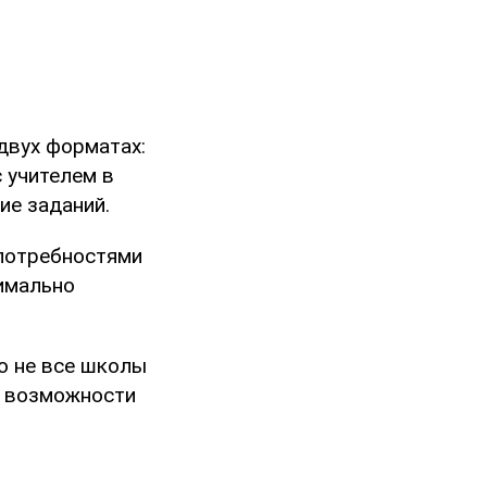
двух форматах:
 учителем в
ие заданий.
 потребностями
имально
то не все школы
т возможности