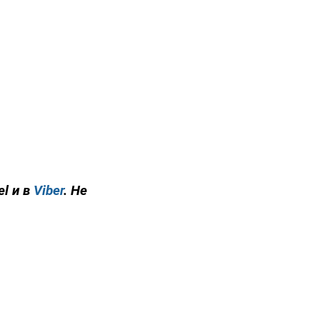
el и в
Viber
. Не