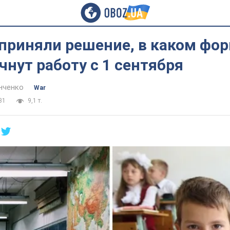
приняли решение, в каком фо
нут работу с 1 сентября
нченко
War
31
9,1 т.