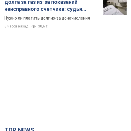
долга за газ из-за показаний
неисправного счетчика: судья
вынес неожиданное решение
Нужно ли платить долг из-за доначисления
5 часов назад
30,6 т.
TOP NEWS