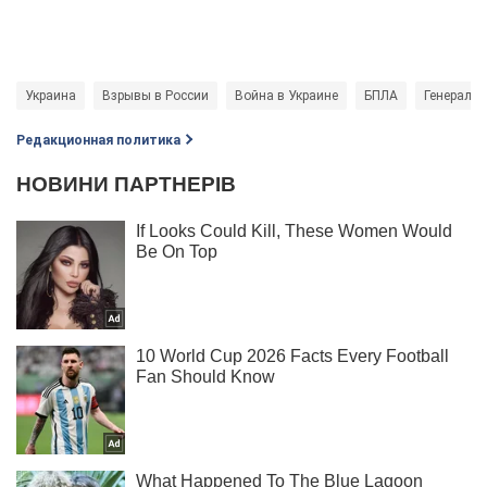
Украина
Взрывы в России
Война в Украине
БПЛА
Генераль
Редакционная политика