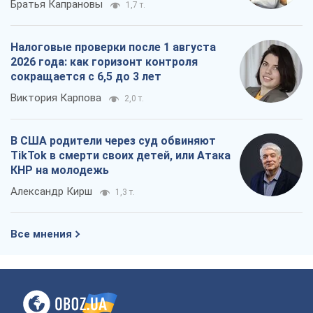
Александр Кирш
1,3 т.
Все мнения
О компании
Команда
Правовая информация
Политика
конфиденциальности
Реклама на сайте
Документы
Редакционная политика
Журналисты OBOZ.UA на месте
событий
OBOZ.UA
Политика