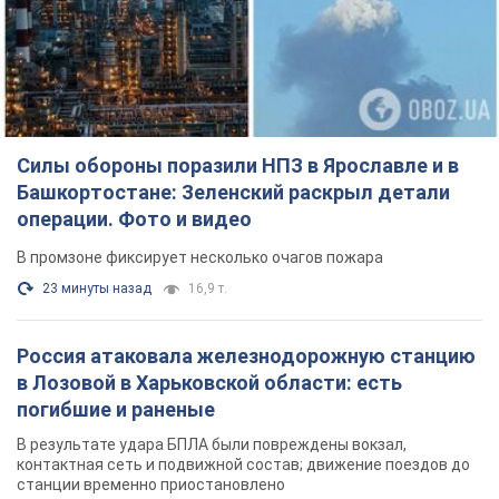
Россия атаковала железнодорожную станцию
в Лозовой в Харьковской области: есть
погибшие и раненые
В результате удара БПЛА были повреждены вокзал,
контактная сеть и подвижной состав; движение поездов до
станции временно приостановлено
час назад
2,2 т.
ВАКС избрал меру пресечения экс-послу
Украины в США Стефанишиной: что известно о
деле
Суд не полностью удовлетворил ходатайство прокуратуры
час назад
5,9 т.