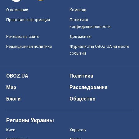
Мир
Расследования
Блоги
Общество
Регионы Украины
Киев
Харьков
Запорожье
Днепр
Черкассы
Спорт
Футбол
Баскетбол
Хоккей
Бокс
Формула-1
Моя школа