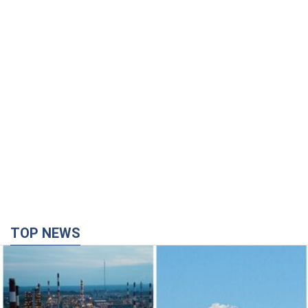
TOP NEWS
Силы обороны поразили НПЗ в Ярославле и в
Башкортостане: Зеленский раскрыл детали
операции. Фото и видео
В промзоне фиксирует несколько очагов пожара
23 минуты назад
16,9 т.