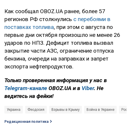
Как сообщал OBOZ.UA ранее, более 57
регионов РФ столкнулись
с перебоями в
поставках топлива
, при этом с августа по
первые дни октября произошло не менее 26
ударов по НПЗ. Дефицит топлива вызвал
закрытие части АЗС, ограничение отпуска
бензина, очереди на заправках и запрет
экспорта нефтепродуктов.
Только проверенная информация у нас в
Telegram-канале
OBOZ.UA и в
Viber
. Не
ведитесь на фейки!
Украина
Феодосия
Взрывы в Крыму
Война в Украине
Росси
Редакционная политика