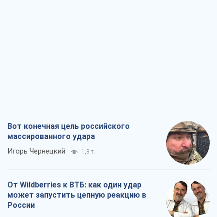
массированного удара
Игорь Чернецкий
1,8 т.
От Wildberries к ВТБ: как один удар
может запустить цепную реакцию в
России
Братья Капрановы
1,7 т.
Налоговые проверки после 1 августа
2026 года: как горизонт контроля
сокращается с 6,5 до 3 лет
Виктория Карпова
2,0 т.
В США родители через суд обвиняют
TikTok в смерти своих детей, или Атака
КНР на молодежь