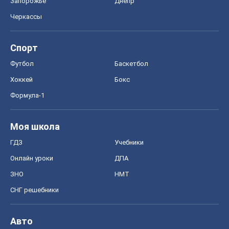
ГДЗ
Учебники
Онлайн уроки
ДПА
ЗНО
НМТ
СНГ решебники
Авто
Тест Драйв
Электромобили
Акции
Сервис
Food Oboz
Рецепты
Напитки
Диеты
Экономика