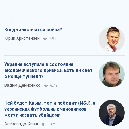
в конце туннеля?
Вадим Денисенко
6,7 т.
Чей будет Крым, тот и победит (NSJ), а
украинских футбольных чиновников
могут назвать убийцами
Александр Кирш
6,4 т.
Запад проспал угрозу: Россия может
проверить НАТО войной
Леонид Невзлин
8,0 т.
Все мнения