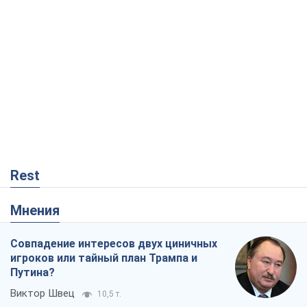
Мнения
Совпадение интересов двух циничных
игроков или тайный план Трампа и
Путина?
Виктор Швец
10,5 т.
Минск готовится к функционированию
в условиях масштабного военного
кризиса
Александр Левченко
15,7 т.
Ни оружия, ни людей: как Лукашенко
создает новую армию
Игар Тышкевич
13,5 т.