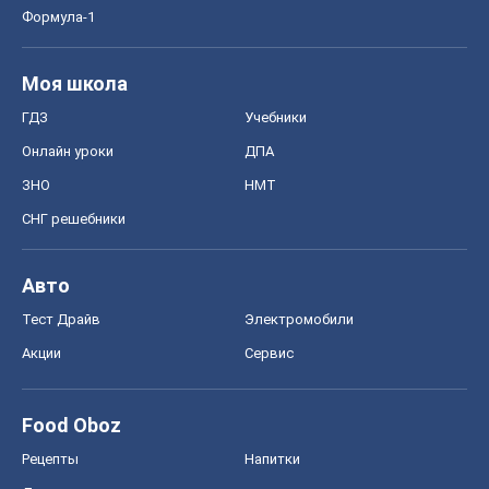
Авто
Тест Драйв
Электромобили
Акции
Сервис
Food Oboz
Рецепты
Напитки
Диеты
Экономика
Рынки и компании
Mакроэкономика
MedOboz
Новости медицины
MAMACLUB
Шоу