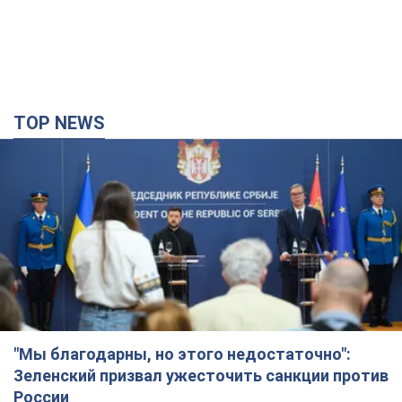
"Мы благодарны, но этого недостаточно":
Зеленский призвал ужесточить санкции против
России
Президент поблагодарил европейских партнеров за
финансовую поддержку
5 часов назад
65,9 т.
Украина приобрела у Турции 70 баллистических
ракет и многое другое вооружение: в Госдепе
США обнародовали список
Госдеп уже проинформировал об этом американский
Конгресс