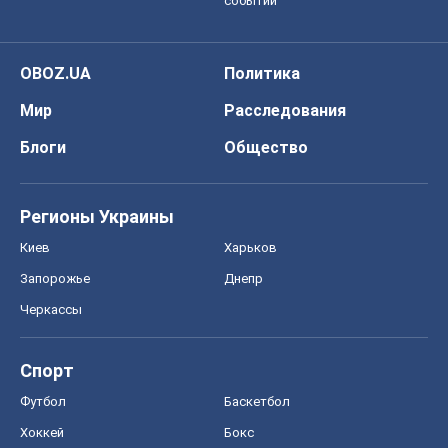
Запорожье
Днепр
Черкассы
Спорт
Футбол
Баскетбол
Хоккей
Бокс
Формула-1
Моя школа
ГДЗ
Учебники
Онлайн уроки
ДПА
ЗНО
НМТ
СНГ решебники