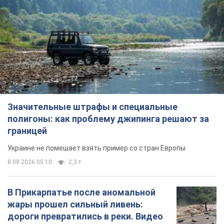
границей
Украине не помешает взять пример со стран Европы
8.08.2026 05:10
2,3 т.
В Прикарпатье после аномальной
жары прошел сильный ливень:
дороги превратились в реки. Видео
Непогода обрушилась на Ивано-Франковскую
область и курортный Буковель
8.08.2026 09:27
31,7 т.
Женщине начислили 729 тыс. грн
долга за газ из-за показаний
неисправного счетчика: судья
вынес неожиданное решение
Нужно ли платить долг из-за доначисления
9 часов назад
31,3 т.