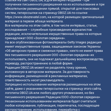
ссылки на сайт OBOZ.UA, а для интернет-изданий - при
получении письменного разрешения на их использование и при
обязательном размещении прямой, открытой для поисковых
систем, гиперссылки на страницу OBOZ.UA по ссылке
https://www.obozrevatel.com
, на которой размещен оригинальный
материал в первом абзаце материала.
Все материалы на этом сайте, в том числе интервью, статьи,
исследования – служебные произведения журналистов
редакции, исключительные имущественные права на которые
принадлежат ООО «Золотая середина».
На все опубликованные фотоматериалы Getty Images редакция
имеет имущественные права, защищаемые законом Украины
«Об авторских правах и смежных правах», никто не имеет права
без письменного разрешения ООО «Золотая середина» их
использовать, они не подлежат дальнейшему воспроизводству,
переводу, распространению в любой форме.
Редакция OBOZ.UA может не разделять точку зрения,
изложенную в авторском материале. За достоверность
информации, размещенной в рекламных материалах,
ответственность несет рекламодатель.
Запрещено использование материалов размещенных на этом
сайте, даже с указанием гиперссылки на страницу этого сайта,
логотипа OBOZ.UA или любого другого упоминания, но без
письменного разрешения Редакции/ООО «Золотая середина»
Незаконным использованием материалов будет считаться:
любое копирование, публикация, перепечатка, последующее
распространение, использование, переработка с