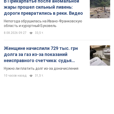
В Прикарпатье после аномальной
жары прошел сильный ливень:
дороги превратились в реки. Видео
Непогода обрушилась на Ивано-Франковскую
область и курортный Буковель
8.08.2026 09:27
33,5 т.
Женщине начислили 729 тыс. грн
долга за газ из-за показаний
неисправного счетчика: судья
вынес неожиданное решение
Нужно ли платить долг из-за доначисления
10 часов назад
31,5 т.