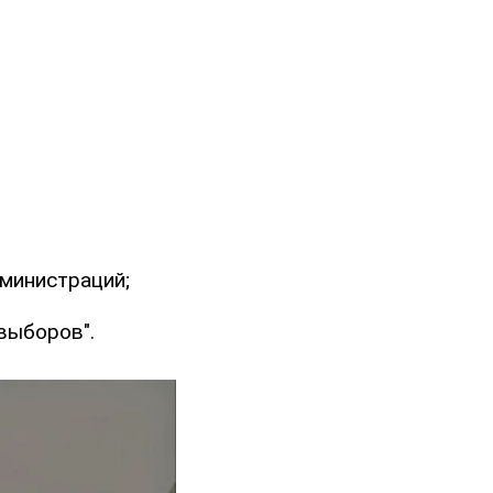
министраций;
выборов".