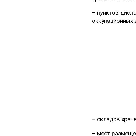
– пунктов дисл
оккупационных 
– складов хран
– мест размещен