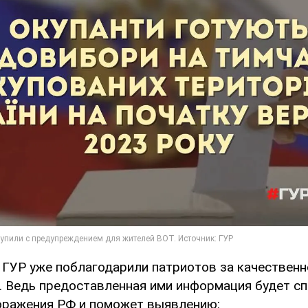
в ГУР уже поблагодарили патриотов за качественн
. Ведь предоставленная ими информация будет с
ражения РФ и поможет выявлению: