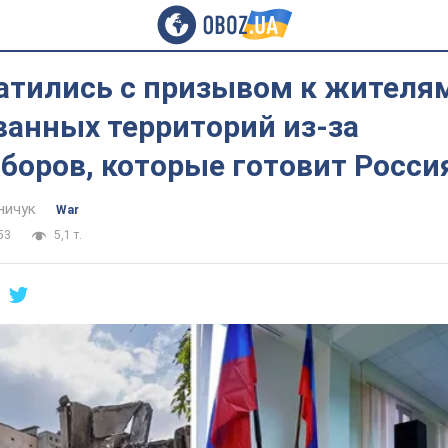
ратились с призывом к жителя
ванных территорий из-за
боров, которые готовит Росси
ничук
War
53
5,1 т.