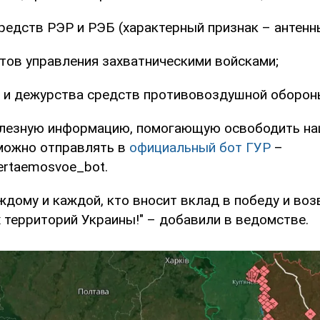
редств РЭР и РЭБ (характерный признак – антенн
ктов управления захватническими войсками;
я и дежурства средств противовоздушной оборон
олезную информацию, помогающую освободить на
 можно отправлять в
официальный бот ГУР
–
vertaemosvoe_bot.
ждому и каждой, кто вносит вклад в победу и во
 территорий Украины!" – добавили в ведомстве.