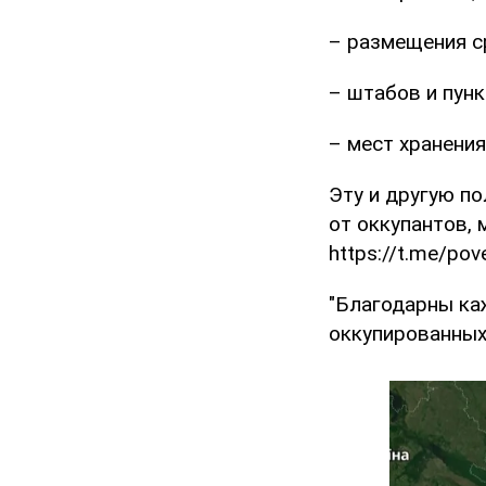
– размещения с
– штабов и пун
– мест хранени
Эту и другую п
от оккупантов,
https://t.me/po
"Благодарны ка
оккупированных