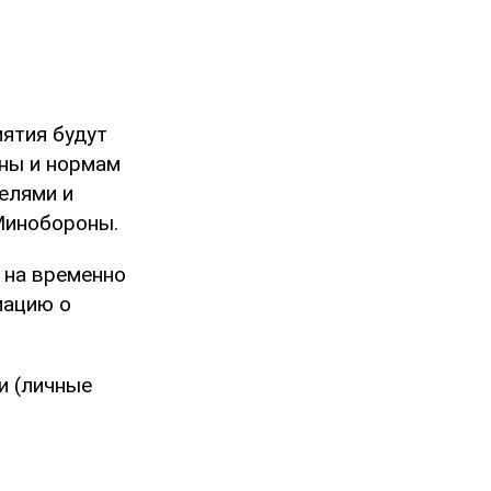
ятия будут
ины и нормам
телями и
Минобороны.
 на временно
мацию о
и (личные