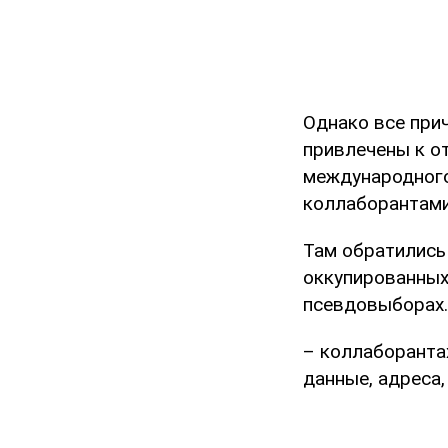
Однако все при
привлечены к о
международного 
коллаборантам
Там обратились
оккупированных
псевдовыборах. 
– коллаборанта
данные, адреса,