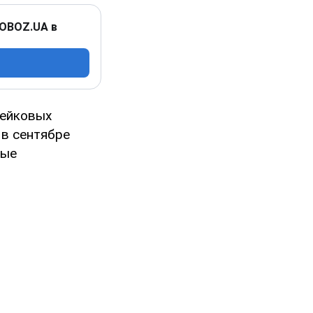
 OBOZ.UA в
фейковых
 в сентябре
ные