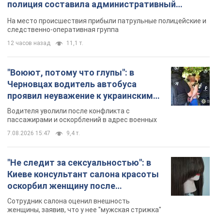
полиция составила административный
протокол. Видео
На место происшествия прибыли патрульные полицейские и
следственно-оперативная группа
12 часов назад
11,1 т.
"Воюют, потому что глупы": в
Черновцах водитель автобуса
проявил неуважение к украинским
военным и поплатился за это.
Водителя уволили после конфликта с
Видео
пассажирами и оскорблений в адрес военных
7.08.2026 15:47
9,4 т.
"Не следит за сексуальностью": в
Киеве консультант салона красоты
оскорбил женщину после
химиотерапии, разгорелся скандал.
Сотрудник салона оценил внешность
Фото
женщины, заявив, что у нее "мужская стрижка"