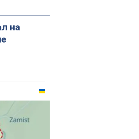
ал на
ле