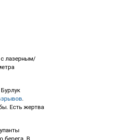
 с лазерным/
метра
 Бурлук
 взрывов
.
бы. Есть жертва
купанты
 берега. В