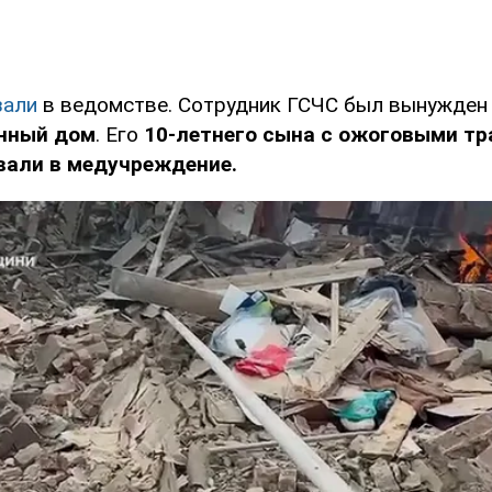
зали
в ведомстве. Сотрудник ГСЧС был вынужде
енный дом
. Его
10-летнего сына с ожоговыми т
вали в медучреждение.