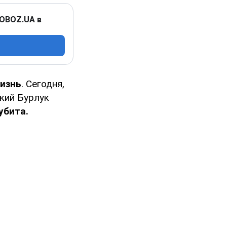
 OBOZ.UA в
жизнь
. Сегодня,
кий Бурлук
убита.