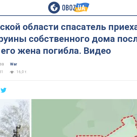
ской области спасатель приех
 руины собственного дома пос
 его жена погибла. Видео
ва
War
31
16,0 т.