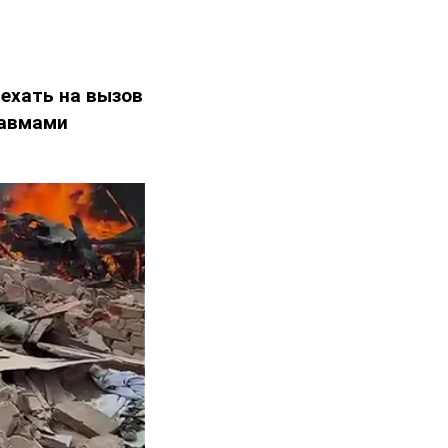
н
ехать на вызов
равмами