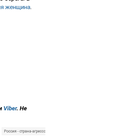
яя женщина
.
и
Viber
. Не
Россия - страна-агрессор
КАБ (корректируемая авиационная бомба)