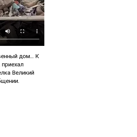
енный дом... К
 приехал
елка Великий
бщении.