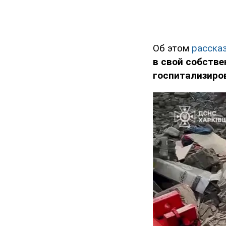
Об этом
расска
в свой собств
госпитализиро