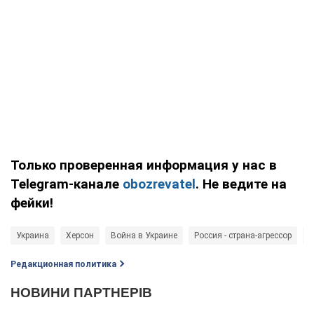
Только проверенная информация у нас в
Telegram-канале
obozrevatel
. Не ведите на
фейки!
Украина
Херсон
Война в Украине
Россия - страна-агрессор
s
Редакционная политика