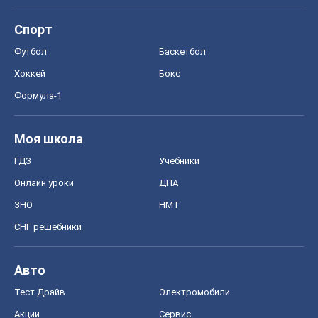
ГДЗ
Учебники
Онлайн уроки
ДПА
ЗНО
НМТ
СНГ решебники
Авто
Тест Драйв
Электромобили
Акции
Сервис
Food Oboz
Рецепты
Напитки
Диеты
Экономика