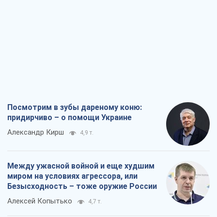
Посмотрим в зубы дареному коню:
придирчиво – о помощи Украине
Александр Кирш
4,9 т.
Между ужасной войной и еще худшим
миром на условиях агрессора, или
Безысходность – тоже оружие России
Алексей Копытько
4,7 т.
Лестница эскалации войны: к чему нам
нужно готовиться
Андрей Шевчишин
5,7 т.
"Когда хочется мести": почему
стратегия Украины должна оставаться
другой