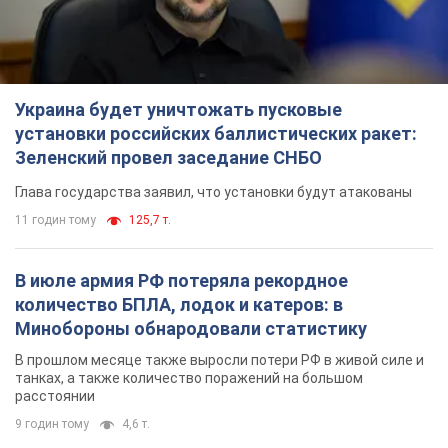
11 годин тому
125,7 т.
В июле армия РФ потеряла рекордное
количество БПЛА, лодок и катеров: в
Минобороны обнародовали статистику
В прошлом месяце также выросли потери РФ в живой силе и
танках, а также количество поражений на большом
расстоянии
9 годин тому
4,6 т.
"Нужны быстрые и нестандартные подходы":
Корецкий пообещал предоставить бизнесу
приоритетный доступ к имеющимся
складским помещениям
Так или иначе, бизнес после обстрелов получит поддержку
5 годин тому
927