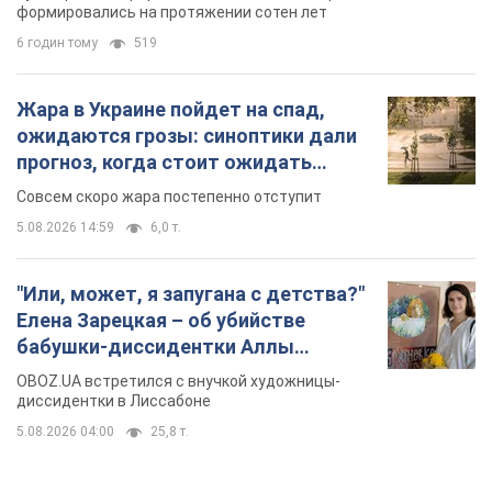
5.08.2026 14:59
6,0 т.
"Или, может, я запугана с детства?"
Елена Зарецкая – об убийстве
бабушки-диссидентки Аллы
Горской, критике сына Стуса и
OBOZ.UA встретился с внучкой художницы-
бегстве в Португалию с пятью
диссидентки в Лиссабоне
детьми
5.08.2026 04:00
25,8 т.