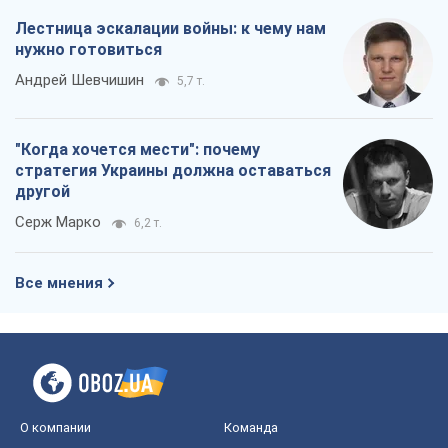
Серж Марко
6,2 т.
Все мнения
О компании
Команда
Правовая информация
Политика
конфиденциальности
Реклама на сайте
Документы
Редакционная политика
Журналисты OBOZ.UA на месте
событий
OBOZ.UA
Политика