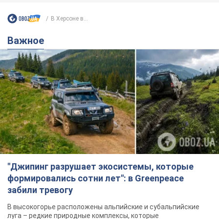
"Джипинг разрушает экосистемы, которые
формировались сотни лет": в Greenpeace
забили тревогу
В высокогорье расположены альпийские и субальпийские
луга – редкие природные комплексы, которые
формировались на протяжении сотен лет
6 годин тому
519
Жара в Украине пойдет на спад,
ожидаются грозы: синоптики дали
прогноз, когда стоит ожидать
изменения погоды
Совсем скоро жара постепенно отступит