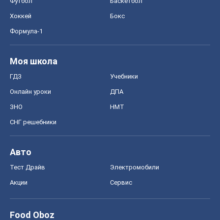
Футбол
Баскетбол
Хоккей
Бокс
Формула-1
Моя школа
ГДЗ
Учебники
Онлайн уроки
ДПА
ЗНО
НМТ
СНГ решебники
Авто
Тест Драйв
Электромобили
Акции
Сервис
Food Oboz