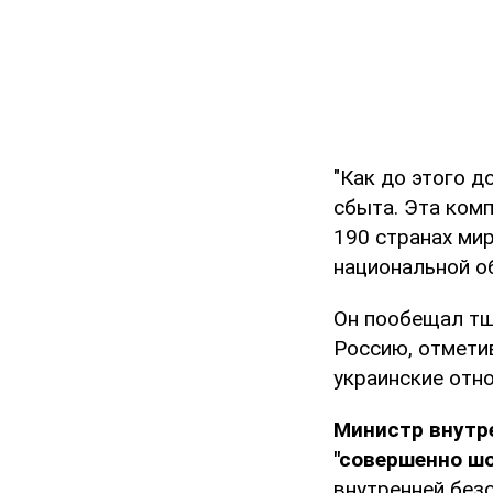
"Как до этого 
сбыта. Эта комп
190 странах ми
национальной о
Он пообещал тщ
Россию, отметив
украинские отн
Министр внутр
"совершенно ш
внутренней без