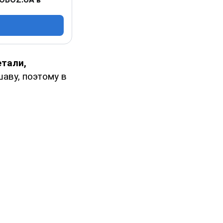
етали,
аву, поэтому в