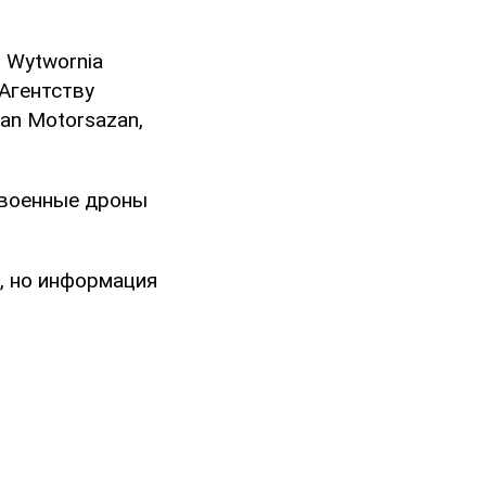
 Wytwornia
Агентству
an Motorsazan,
 военные дроны
а, но информация