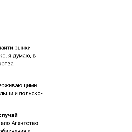
найти рынки
ко, я думаю, в
рства
ддерживающими
ольши и польско-
случай
вело Агентство
обвинения и