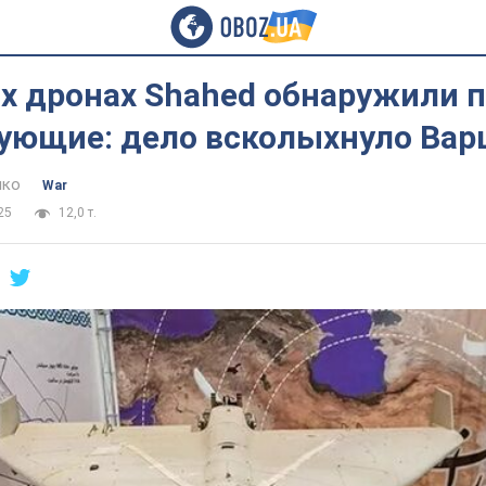
их дронах Shahed обнаружили 
ующие: дело всколыхнуло Вар
нко
War
25
12,0 т.