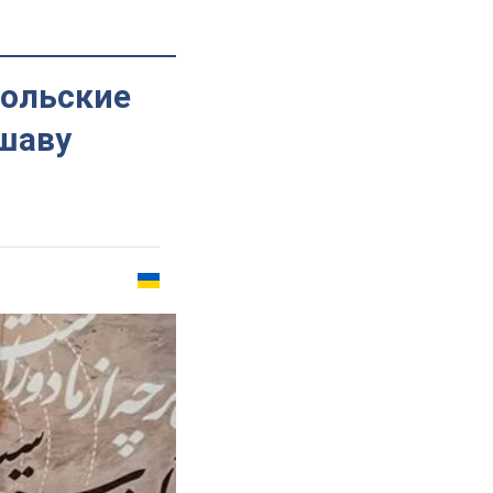
польские
шаву