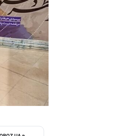
 OBOZ.UA в