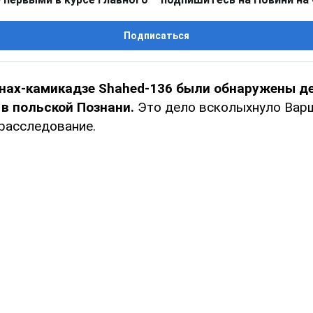
Подписаться
онах-камикадзе Shahed-136 были обнаружены д
в польской Познани.
Это дело всколыхнуло Варш
расследование.