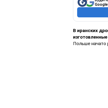
Google
В иранских др
изготовленные 
Польше начато 