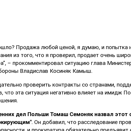
дошло? Продажа любой ценой, я думаю, и попытка 
ания из того, что я проверил, продает очень широ
ра", – прокомментировал ситуацию глава Министе
бороны Владислав Косиняк Камыш.
ательно проверить контракты со странами, по
, что эта ситуация негативно влияет на имидж П
ошения.
енних дел Польши Томаш Семоняк назвал этот 
окирующим"
. Он добавил, что расследование про
опасности, и прокуратура обязательно предъявит 