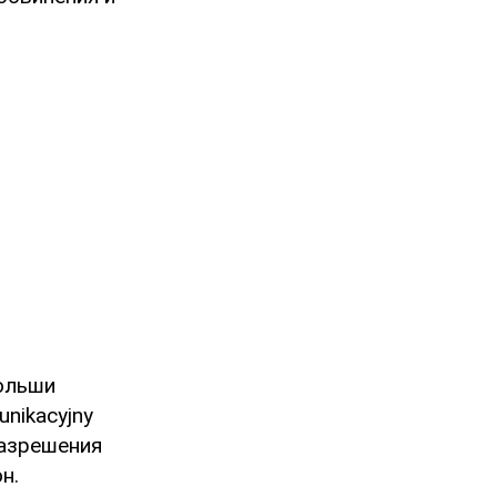
Польши
nikacyjny
разрешения
н.