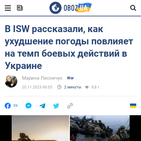
В ISW рассказали, как
ухудшение погоды повлияет
на темп боевых действий в
Украине
Марина Лисничук
War
20.11.2023 06:05
2 минуты
8,8 т.
59