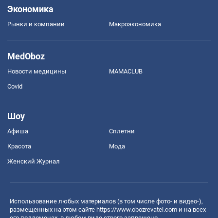
Экономика
Рынки и компании
Mакроэкономика
MedOboz
Новости медицины
MAMACLUB
Covid
Шоу
Афиша
Сплетни
Красота
Мода
Женский Журнал
Использование любых материалов (в том числе фото- и видео-),
размещенных на этом сайте
https://www.obozrevatel.com
и на всех
его поддоменах, в любом виде строго запрещено.