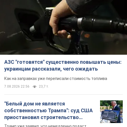
АЗС "готовятся" существенно повышать цены:
украинцам рассказали, чего ожидать
Как на заправках уже переписали стоимость топлива
7.08.2026 22:56
23,7 т.
"Белый дом не является
собственностью Трампа": суд США
приостановил строительство
бального зала стоимостью 400 млн
Трамп уже заявил, что немедленно подаст