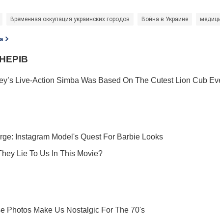
Временная оккупация украинских городов
Война в Украине
медиц
а