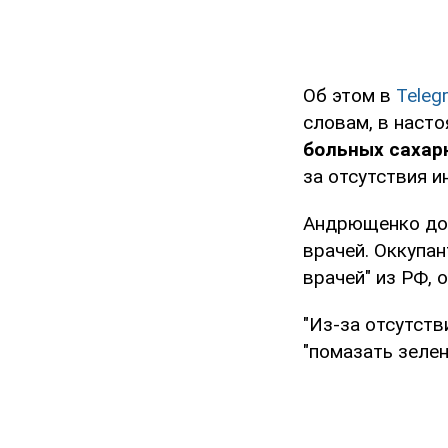
Об этом в
Teleg
словам, в наст
больных сахар
за отсутствия и
Андрющенко доб
врачей. Оккупа
врачей" из РФ, 
"Из-за отсутств
"помазать зелен