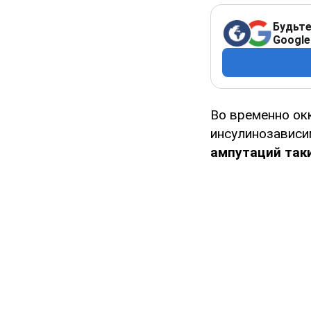
Будьте
Google
Во временно ок
инсулинозависи
ампутаций так