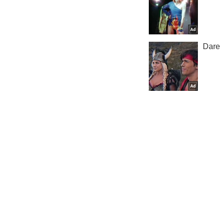
В Мариупо
Важное