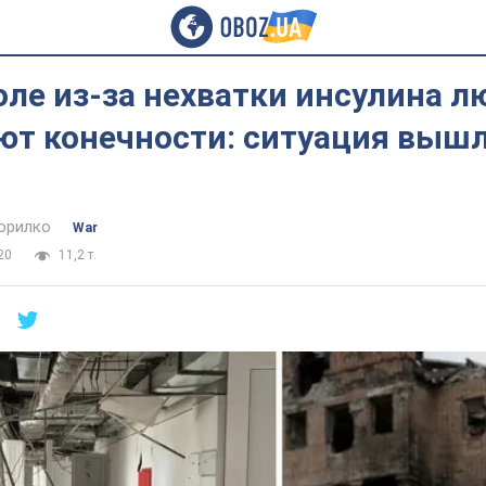
оле из-за нехватки инсулина 
ют конечности: ситуация вышл
орилко
War
20
11,2 т.