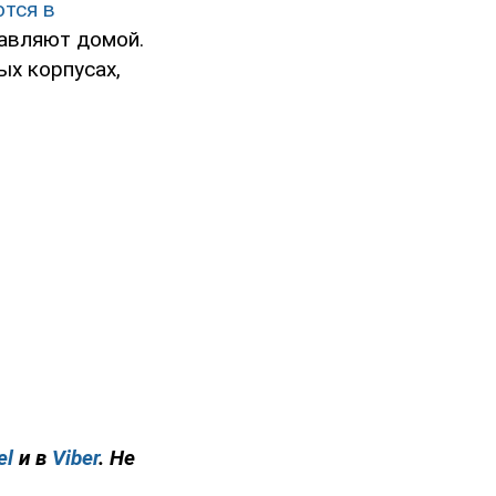
тся в
равляют домой.
ых корпусах,
el
и в
Viber
. Не