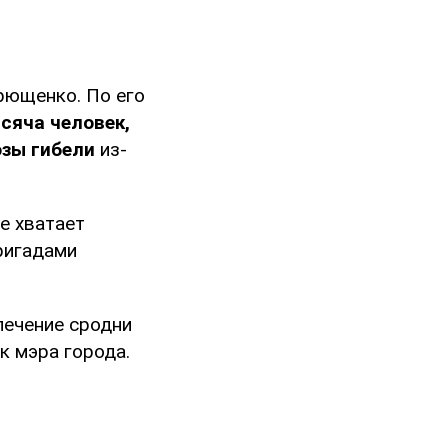
рющенко. По его
сяча человек,
озы гибели
из-
е хватает
ригадами
лечение сродни
к мэра города.