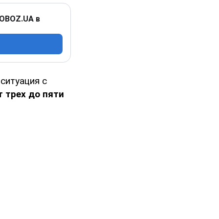
 OBOZ.UA в
ситуация с
т трех до пяти