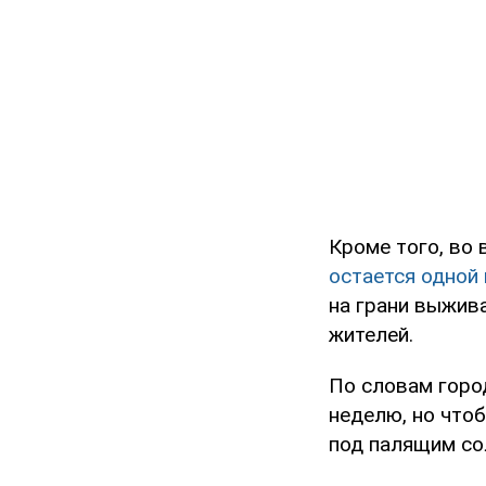
Кроме того, во
остается одной 
на грани выжива
жителей.
По словам горо
неделю, но что
под палящим сол