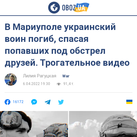
В Мариуполе украинский
воин погиб, спасая
попавших под обстрел
друзей. Трогательное видео
Лилия Рагуцкая
War
6.04.2022 19:30
91,4 т.
16172