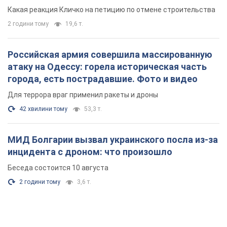
небоскреба "московского верующего"
Какая реакция Кличко на петицию по отмене строительства
2 години тому
19,6 т.
Российская армия совершила массированную
атаку на Одессу: горела историческая часть
города, есть пострадавшие. Фото и видео
Для террора враг применил ракеты и дроны
42 хвилини тому
53,3 т.
МИД Болгарии вызвал украинского посла из-за
инцидента с дроном: что произошло
Беседа состоится 10 августа
2 години тому
3,6 т.