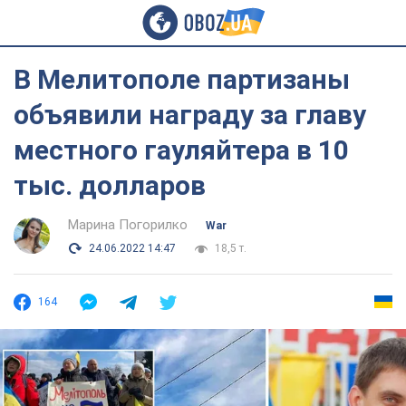
В Мелитополе партизаны
объявили награду за главу
местного гауляйтера в 10
тыс. долларов
Марина Погорилко
War
24.06.2022 14:47
18,5 т.
164