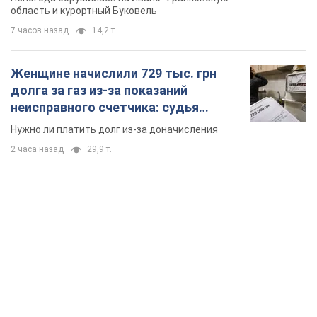
область и курортный Буковель
7 часов назад
14,2 т.
Женщине начислили 729 тыс. грн
долга за газ из-за показаний
неисправного счетчика: судья
вынес неожиданное решение
Нужно ли платить долг из-за доначисления
2 часа назад
29,9 т.