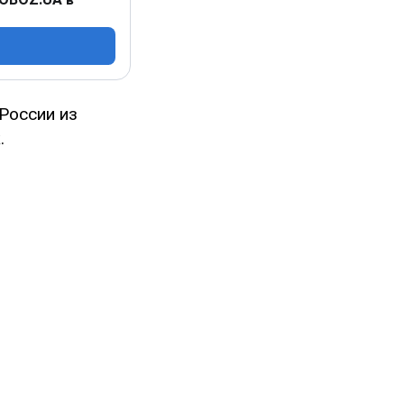
России из
.