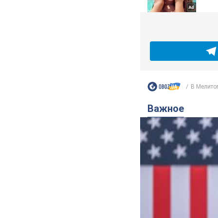
В Мелитоп
Важное