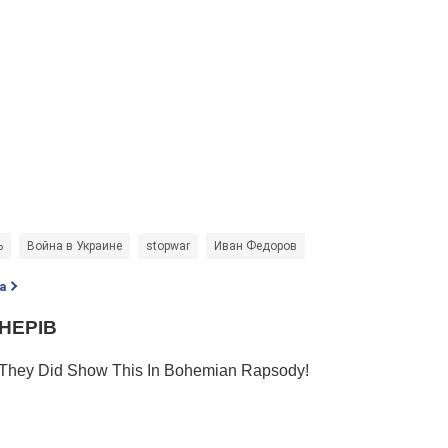
ь
Война в Украине
stopwar
Иван Федоров
а