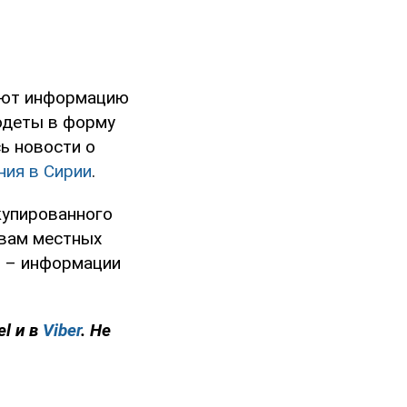
ают информацию
 одеты в форму
ь новости о
ния в Сирии
.
купированного
овам местных
П – информации
el и в
Viber
. Не