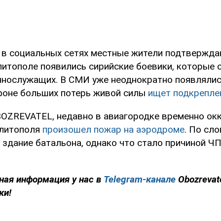
 в социальных сетях местные жители подтвержд
елитополе появились сирийские боевики, которые
ннослужащих. В СМИ уже неоднократно появлялис
 фоне больших потерь живой силы
ищет подкрепле
OZREVATEL, недавно в авиагородке временно ок
елитополя
произошел пожар на аэродроме
. По сл
о здание батальона, однако что стало причиной Ч
ная информация у нас в
Telegram-канале
Obozrevat
ки!