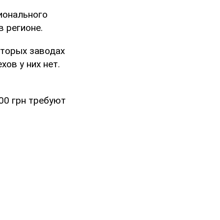
ионального
в регионе.
оторых заводах
ов у них нет.
00 грн требуют