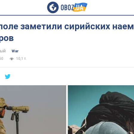
поле заметили сирийских наем
ров
тый
War
50
10,1 т.