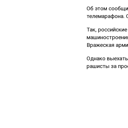
Об этом сообщи
телемарафона. О
Так, российски
машиностроения 
Вражеская арми
Однако выехать
рашисты за про