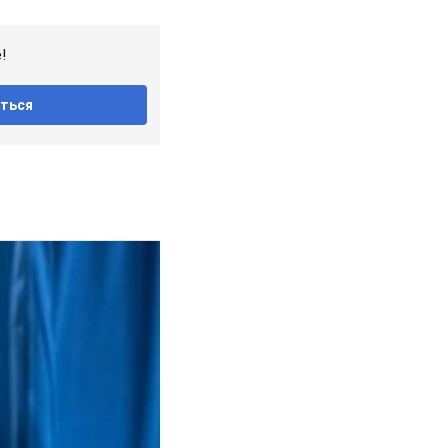
!
ться