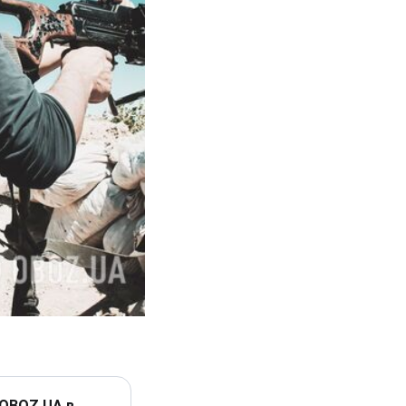
 OBOZ.UA в