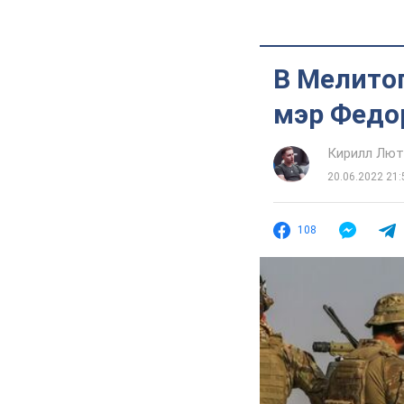
В Мелито
мэр Федо
Кирилл Лю
20.06.2022 21:
108