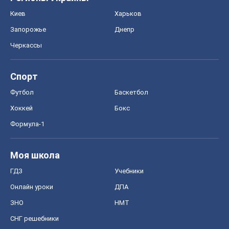
Киев
Харьков
Запорожье
Днепр
Черкассы
Спорт
Футбол
Баскетбол
Хоккей
Бокс
Формула-1
Моя школа
ГДЗ
Учебники
Онлайн уроки
ДПА
ЗНО
НМТ
СНГ решебники