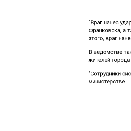
"Враг нанес уда
Франковска, а 
этого, враг нан
В ведомстве та
жителей города 
"Сотрудники си
министерстве.