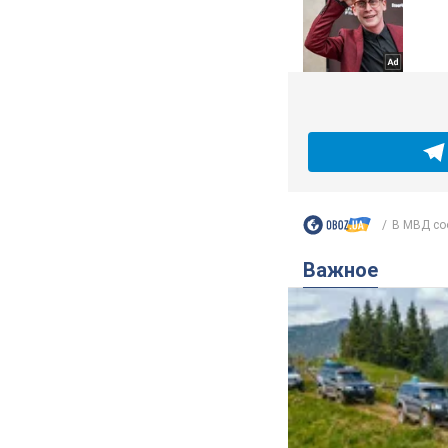
В МВД со
Важное