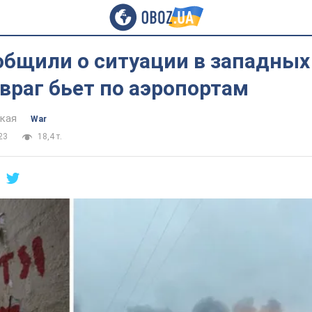
общили о ситуации в западных
враг бьет по аэропортам
цкая
War
23
18,4 т.