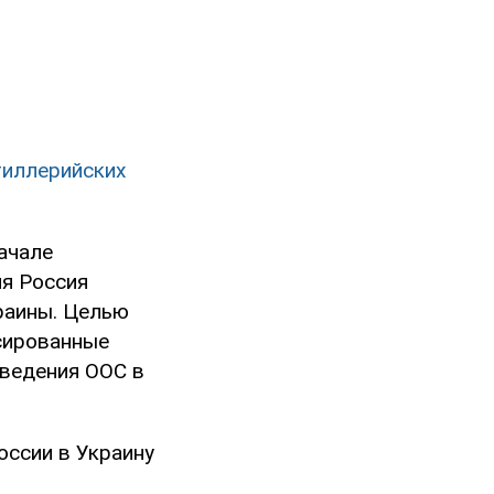
тиллерийских
ачале
ия Россия
раины. Целью
ссированные
оведения ООС в
оссии в Украину