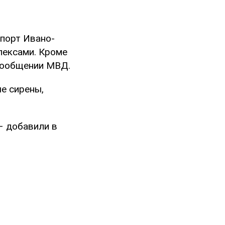
опорт Ивано-
лексами. Кроме
 сообщении МВД.
е сирены,
– добавили в