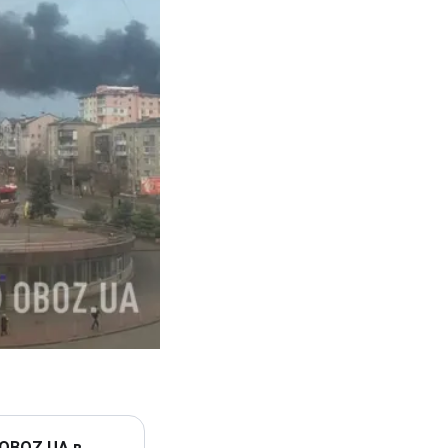
 OBOZ.UA в