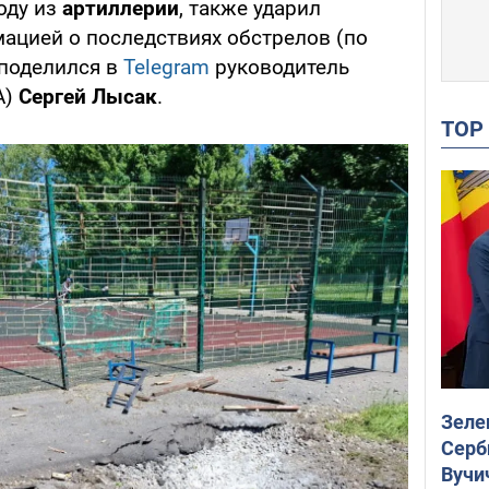
оду из
артиллерии
, также ударил
ацией о последствиях обстрелов (по
 поделился в
Telegram
руководитель
А)
Сергей Лысак
.
TO
Зеле
Серб
Вучи