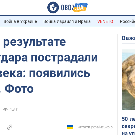
Война в Украине
Война Израиля и Ирана
VENETO
Россий
Важ
 результате
удара пострадали
века: появились
. Фото
1,8 т.
50-л
секр
Читати українською
на уп