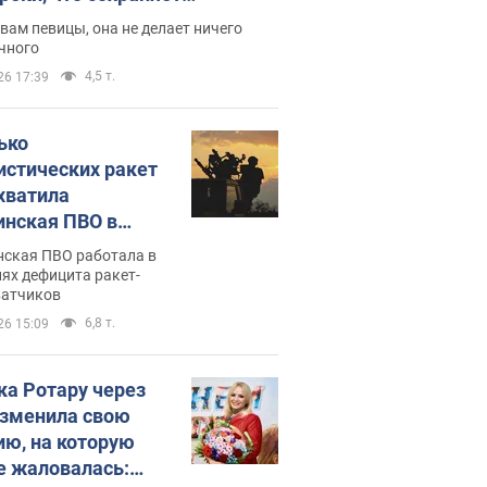
дость, ведь у нее нет детей
вам певицы, она не делает ничего
чного
4,5 т.
26 17:39
ько
истических ракет
хватила
инская ПВО в
: в Минобороны
нская ПВО работала в
али цифру
ях дефицита ракет-
ватчиков
6,8 т.
26 15:09
ка Ротару через
изменила свою
ию, на которую
е жаловалась: