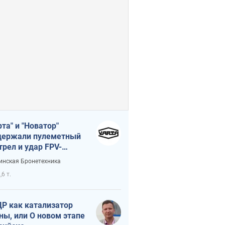
рта" и "Новатор"
ержали пулеметный
трел и удар FPV-
на, сохранив жизнь
инская Бронетехника
церу ВСУ
,6 т.
Р как катализатор
ны, или О новом этапе