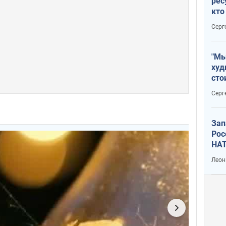
рес
кто
дик
Серг
"Мы
худ
сто
отч
Серг
рак
Зап
Рос
НАТ
Леон