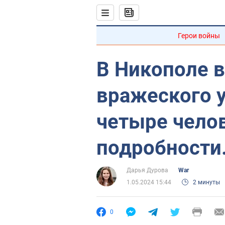
Герои войны
В Никополе в
вражеского 
четыре чело
подробности
Дарья Дурова
War
1.05.2024 15:44
2 минуты
0