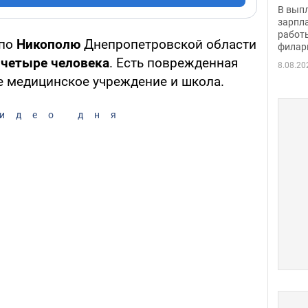
скол
В вып
певи
зарпла
работ
по
Никополю
Днепропетровской области
филар
 четыре человека
. Есть поврежденная
8.08.20
ле медицинское учреждение и школа.
идео дня