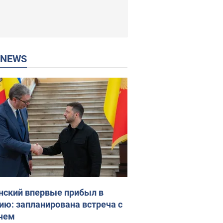
P NEWS
нский впервые прибыл в
ию: запланирована встреча с
чем