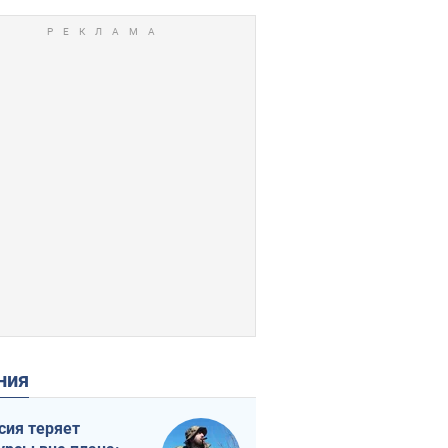
ения
сия теряет