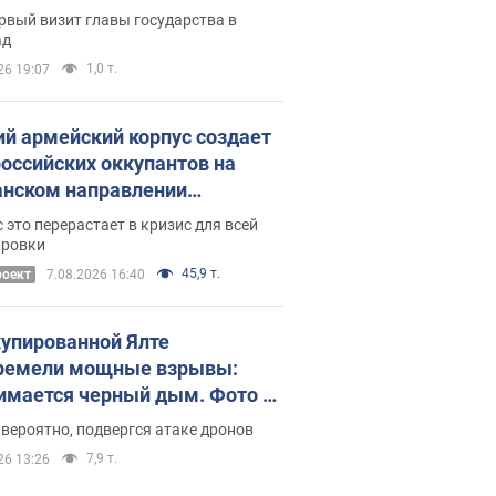
рвый визит главы государства в
ад
1,0 т.
26 19:07
ий армейский корпус создает
российских оккупантов на
нском направлении
ический дискомфорт: как это
 это перерастает в кризис для всей
ось
ировки
45,9 т.
роект
7.08.2026 16:40
купированной Ялте
ремели мощные взрывы:
имается черный дым. Фото и
о
 вероятно, подвергся атаке дронов
7,9 т.
26 13:26