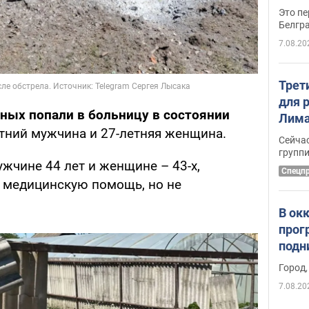
Это пе
Белгр
7.08.20
Трет
для 
ных попали в больницу в состоянии
Лима
етний мужчина и 27-летняя женщина.
крит
Сейчас
удал
групп
жчине 44 лет и женщине – 43-х,
Спецп
 медицинскую помощь, но не
В ок
прог
подн
виде
Город,
7.08.20