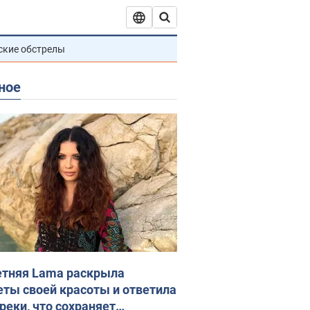
ские обстрелы
ное
етняя Lama раскрыла
еты своей красоты и ответила
реки, что сохраняет