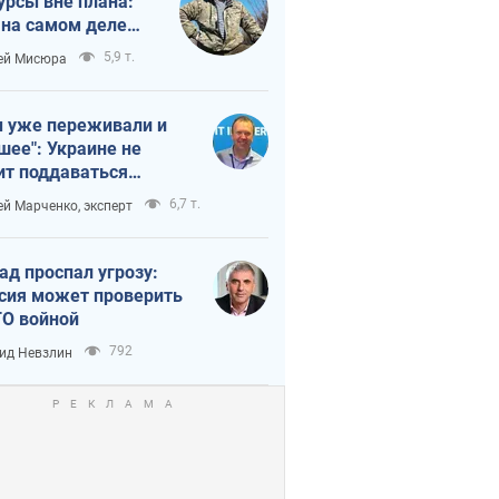
урсы вне плана:
 на самом деле
тует темп войны
5,9 т.
ей Мисюра
 уже переживали и
шее": Украине не
ит поддаваться
аянию из-за
6,7 т.
ей Марченко, эксперт
етного террора
ад проспал угрозу:
сия может проверить
О войной
792
ид Невзлин