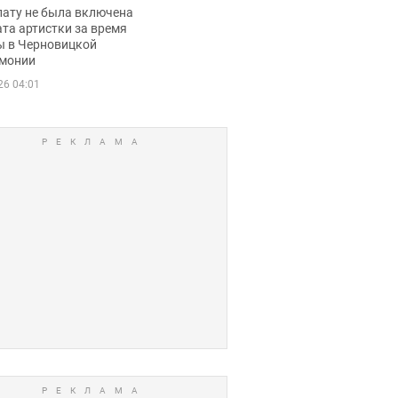
ько получала
лату не была включена
ца
та артистки за время
ы в Черновицкой
монии
26 04:01