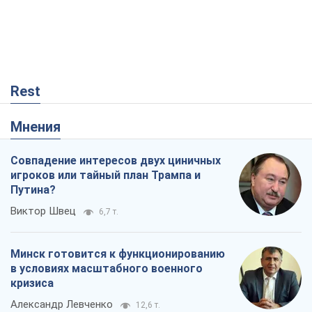
Совпадение интересов двух циничных
игроков или тайный план Трампа и
Путина?
Виктор Швец
6,7 т.
Минск готовится к функционированию
в условиях масштабного военного
кризиса
Александр Левченко
12,6 т.
Ни оружия, ни людей: как Лукашенко
создает новую армию
Игар Тышкевич
9,1 т.