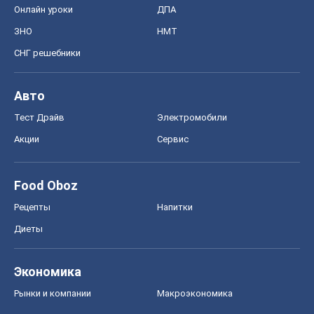
Food Oboz
Рецепты
Напитки
Диеты
Экономика
Рынки и компании
Mакроэкономика
MedOboz
Новости медицины
MAMACLUB
Шоу
Афиша
Сплетни
Красота
Мода