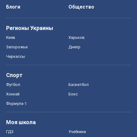
Спорт
Футбол
Баскетбол
Хоккей
Бокс
Формула-1
Моя школа
ГДЗ
Учебники
Онлайн уроки
ДПА
ЗНО
НМТ
СНГ решебники
Авто
Тест Драйв
Электромобили
Акции
Сервис