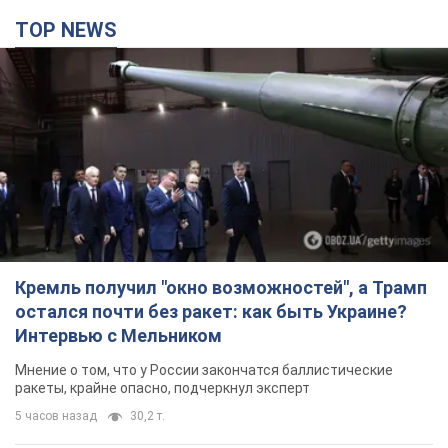
Кремль получил "окно возможностей", а Трамп
остался почти без ракет: как быть Украине?
Интервью с Мельником
Мнение о том, что у России закончатся баллистические
ракеты, крайне опасно, подчеркнул эксперт
5 часов назад
30,2 т.
Украина заключила соглашения о ежемесячной
поставке ракет для системы Patriot из США:
Зеленский раскрыл подробности
Киев также ведет активные переговоры с европейскими
партнерами
3 часа назад
5,8 т.