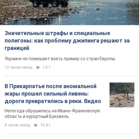
12 часов назад
1,6 т.
В Прикарпатье после аномальной
жары прошел сильный ливень:
дороги превратились в реки. Видео
Непогода обрушилась на Ивано-Франковскую
область и курортный Буковель
8 часов назад
16,4 т.
Женщине начислили 729 тыс. грн
долга за газ из-за показаний
неисправного счетчика: судья
вынес неожиданное решение
Нужно ли платить долг из-за доначисления
2 часа назад
30,1 т.