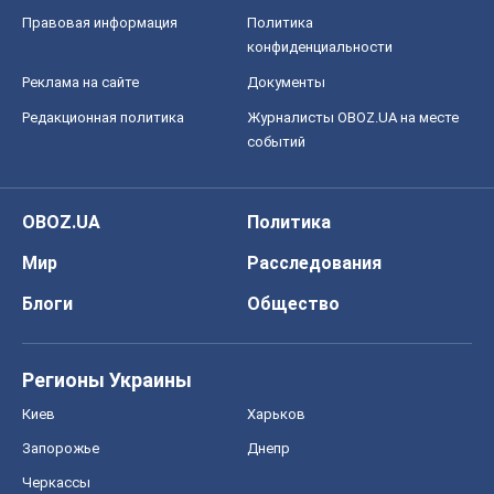
Регионы Украины
Киев
Харьков
Запорожье
Днепр
Черкассы
Спорт
Футбол
Баскетбол
Хоккей
Бокс
Формула-1
Моя школа
ГДЗ
Учебники
Онлайн уроки
ДПА