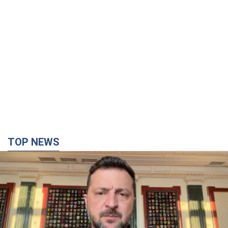
TOP NEWS
"Защита нашей жизни": Зеленский об
антибаллистической системе FREYJA,
санкциях против России и поддержке аграриев.
Видео
Европейские партнеры присоединяются к совместному
проекту
4 часа назад
49,1 т.
"Балистика убивает людей": Сикорский призвал