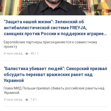
обсудить перехват вражеских ракет над
Украиной
Глава МИД Польши призвал сбивать российские ракеты над
Украиной
4 часа назад
7,8 т.
Россия нанесла удар с помощью дрона по
немецкому судну в Чёрном море у Одессы:
подробности
Во время эвакуации экипажа российские террористы
нанесли еще один удар беспилотником по судну
3 часа назад
2,1 т.