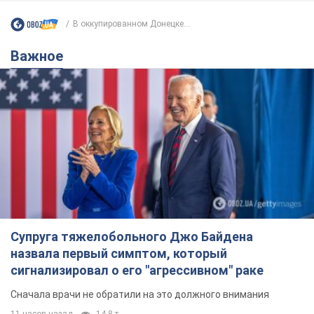
Супруга тяжелобольного Джо Байдена
назвала первый симптом, который
сигнализировал о его "агрессивном" раке
Сначала врачи не обратили на это должного внимания
11 часов назад
14,8 т.
Отпуск Леси Никитюк в Карпатах
обернулся скандалом: почему
ведущую несправедливо захейтили
Знаменитость вышла на прямую
коммуникацию в сети и расставила все точки
над "i"
7 часов назад
11,7 т.
Не только из-за зарплаты: почему