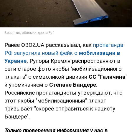
Ранее OBOZ.UA рассказывал, как
пропаганда
РФ запустила новый фейк о
мобилизации в
Украине
.
Рупоры Кремля распространяют в
сети старое фото якобы "мобилизационного
плаката" с символикой дивизии
СС "Галичина"
и упоминанием о
Степане Бандере.
Российские пропагандисты утверждают, что
этот якобы "мобилизационный" плакат
призывает "скорее отправиться к нацисту
Бандере".
Только проверенная информация у нас в