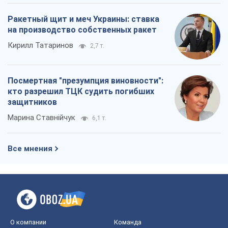
Все мнения
О компании
Команда
Правовая информация
Политика
конфиденциальности
Реклама на сайте
Документы
Редакционная политика
Журналисты OBOZ.UA на месте
событий
OBOZ.UA
Политика
Мир
Расследования
Блоги
Общество