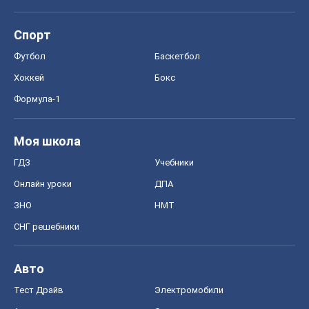
ЗНО
НМТ
СНГ решебники
Авто
Тест Драйв
Электромобили
Акции
Сервис
Food Oboz
Рецепты
Напитки
Диеты
Экономика
Рынки и компании
Mакроэкономика