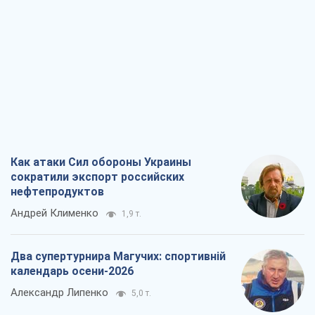
Андрей Клименко
1,9 т.
Два супертурнира Магучих: спортивній
календарь осени-2026
Александр Липенко
5,0 т.
Ракетный щит и меч Украины: ставка
на производство собственных ракет
Кирилл Татаринов
2,7 т.
Посмертная "презумпция виновности":
кто разрешил ТЦК судить погибших
защитников
Марина Ставнійчук
6,1 т.