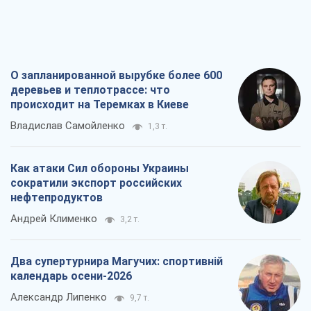
Как атаки Сил обороны Украины
сократили экспорт российских
нефтепродуктов
Андрей Клименко
3,2 т.
Два супертурнира Магучих: спортивній
календарь осени-2026
Александр Липенко
9,7 т.
Ракетный щит и меч Украины: ставка
на производство собственных ракет
Кирилл Татаринов
3,9 т.
Все мнения