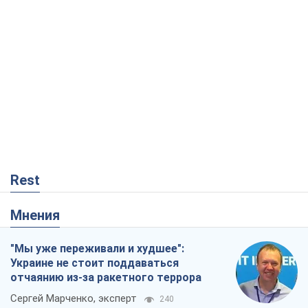
Rest
Мнения
"Мы уже переживали и худшее":
Украине не стоит поддаваться
отчаянию из-за ракетного террора
Сергей Марченко, эксперт
240
Кремль переносит войну в тыл Европы:
под угрозой критическая логистика
Виктор Ягун
12,0 т.
Мэр Москвы внезапно захотел мира,
как становятся послом в США и новые