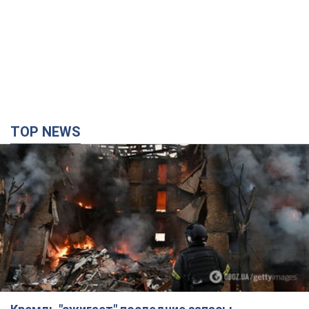
Кремль "сжигает" последние запасы
баллистики в Украине: что будет далее?
Интервью с Шарпом
В июле страна-агрессор установила "рекорд" по количеству
запущенных по Украине баллистических ракет
3 часа назад
32,9 т.
В Екатеринбурге атакован склад Wildberries: