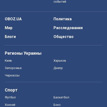
Регионы Украины
Киев
Харьков
Запорожье
Днепр
Черкассы
Спорт
Футбол
Баскетбол
Хоккей
Бокс
Формула-1
Моя школа
ГДЗ
Учебники
Онлайн уроки
ДПА
ЗНО
НМТ