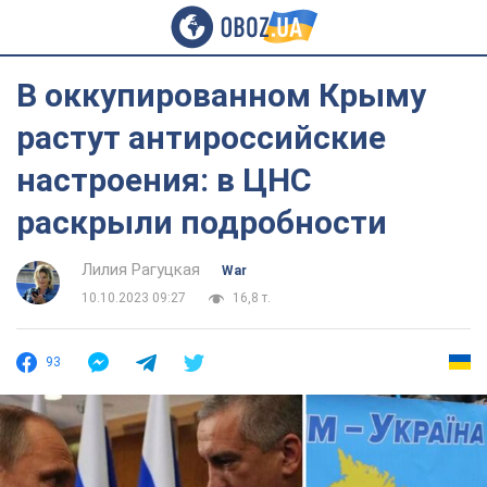
В оккупированном Крыму
растут антироссийские
настроения: в ЦНС
раскрыли подробности
Лилия Рагуцкая
War
10.10.2023 09:27
16,8 т.
93