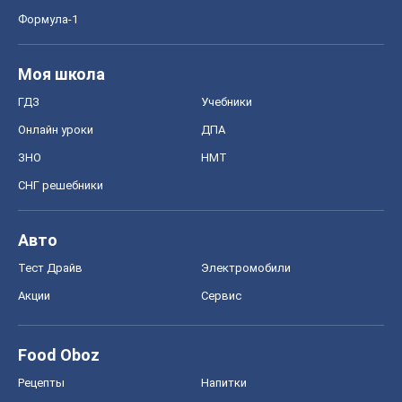
СНГ решебники
Авто
Тест Драйв
Электромобили
Акции
Сервис
Food Oboz
Рецепты
Напитки
Диеты
Экономика
Рынки и компании
Mакроэкономика
MedOboz