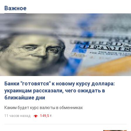
Банки "готовятся" к новому курсу доллара:
украинцам рассказали, чего ожидать в
ближайшие дни
Каким будет курс валюты в обменниках
11 часов назад
149,5 т.
Украинцам обещают по 850 грн от
мобильных операторов: что не так с
этими сообщениями
Как не попасть в ловушку мошенников
6.08.2026 21:02
14,2 т.
Самый дорогой футболист