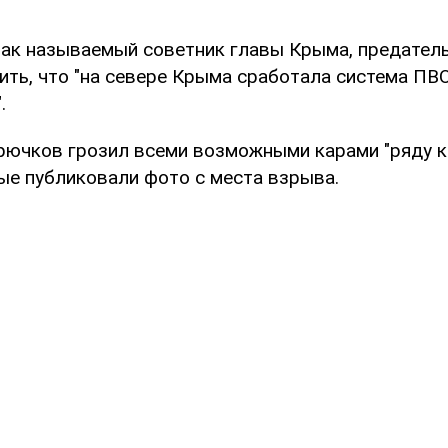
 так называемый советник главы Крыма, предател
ть, что "на севере Крыма сработала система ПВО
.
Крючков грозил всеми возможными карами "ряду 
рые публиковали фото с места взрыва.