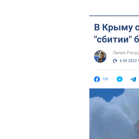
В Крыму с
"сбитии" 
Лилия Рагу
6.05.2023 
181