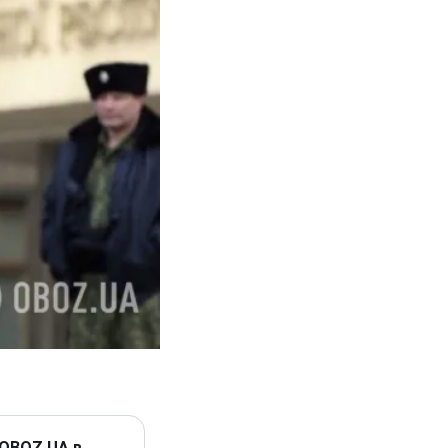
 OBOZ.UA в