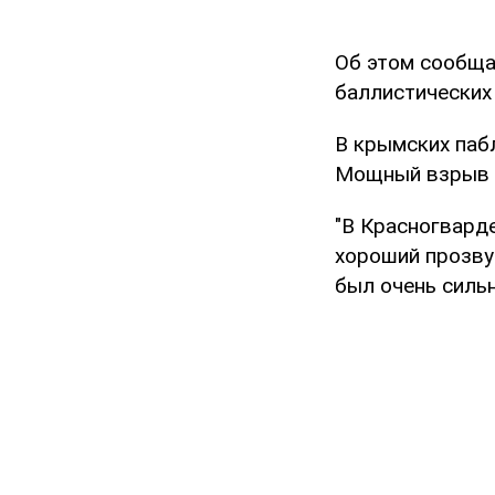
Об этом сообща
баллистических 
В крымских пабл
Мощный взрыв н
"В Красногварде
хороший прозву
был очень силь