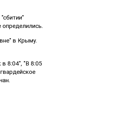
"сбитии"
е определились.
вне" в Крыму.
 8:04", "В 8:05
огвардейское
чан.