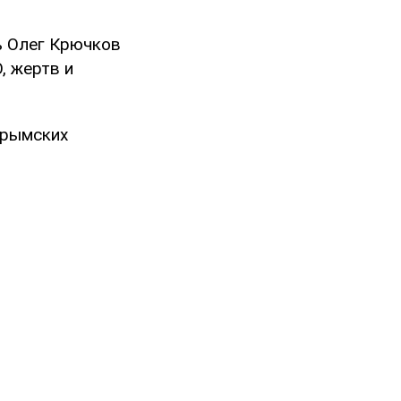
ь Олег Крючков
, жертв и
крымских