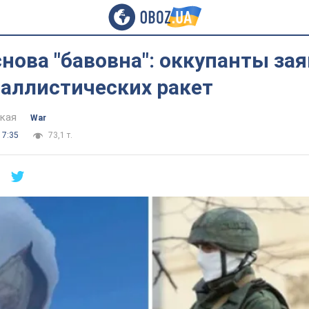
нова "бавовна": оккупанты зая
баллистических ракет
цкая
War
17:35
73,1 т.