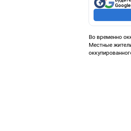
Google
Во временно ок
Местные жители
оккупированног