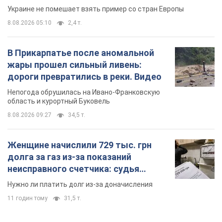
Украине не помешает взять пример со стран Европы
8.08.2026 05:10
2,4 т.
В Прикарпатье после аномальной
жары прошел сильный ливень:
дороги превратились в реки. Видео
Непогода обрушилась на Ивано-Франковскую
область и курортный Буковель
8.08.2026 09:27
34,5 т.
Женщине начислили 729 тыс. грн
долга за газ из-за показаний
неисправного счетчика: судья
вынес неожиданное решение
Нужно ли платить долг из-за доначисления
11 годин тому
31,5 т.