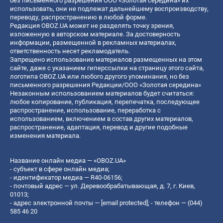
без письменного разрешения ООО «Золотая середина» их
использовать, они не подлежат дальнейшему воспроизводству,
переводу, распространению в любой форме.
Редакция OBOZ.UA может не разделять точку зрения,
изложенную в авторском материале. За достоверность
информации, размещенной в рекламных материалах,
ответственность несет рекламодатель.
Запрещено использование материалов размещенных на этом
сайте, даже с указанием гиперссылки на страницу этого сайта,
логотипа OBOZ.UA или любого другого упоминания, но без
письменного разрешения Редакции/ООО «Золотая середина»
Незаконным использованием материалов будет считаться:
любое копирование, публикация, перепечатка, последующее
распространение, использование, переработка с
использованием, включением в состав других материалов,
распространение, адаптация, перевод и другие подобные
изменения материала.
Название онлайн медиа — «OBOZ.UA»
- субъект в сфере онлайн медиа;
- идентификатор медиа — R40-06156;
- почтовый адрес — ул. Деревообрабатывающая, д. 7, г. Киев,
01013;
- адрес электронной почты —
[email protected]
; - телефон — (044)
585 46 20