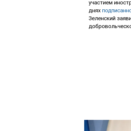
участием иност
днях
подписанн
Зеленский заяв
добровольческо