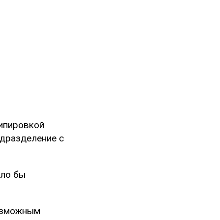
кипировкой
одразделение с
ыло бы
возможным