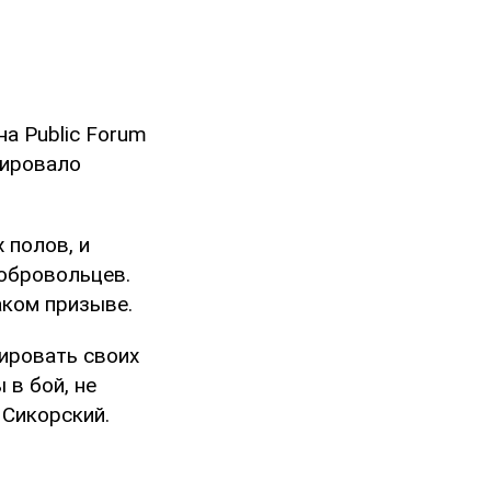
а Public Forum
тировало
 полов, и
добровольцев.
аком призыве.
тировать своих
 в бой, не
 Сикорский.