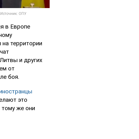
я в Европе
ьному
 на территории
чат
Литвы и других
ем от
ле боя.
 иностранцы
делают это
 тому же они