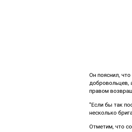
Он пояснил, чт
добровольцев, а
правом возвращ
"Если бы так по
несколько брига
Отметим, что с