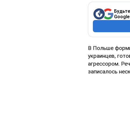
Будьте
Google
В Польше форм
украинцев, гот
агрессором. Реч
записалось нес