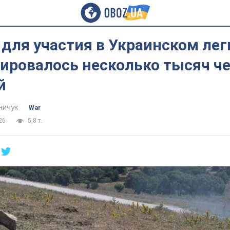
для участия в Украинском лег
ировалось несколько тысяч че
й
ничук
War
26
5,8 т.