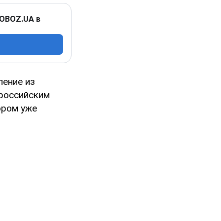
 OBOZ.UA в
ение из
 российским
ором уже