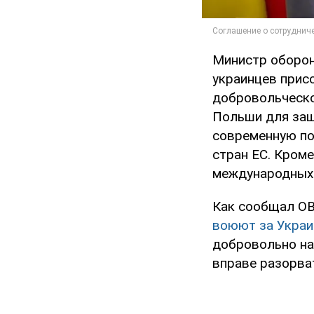
Министр оборо
украинцев прис
добровольческо
Польши для защ
современную по
стран ЕС. Кром
международных 
Как сообщал OB
воюют за Украи
добровольно на
вправе разорват